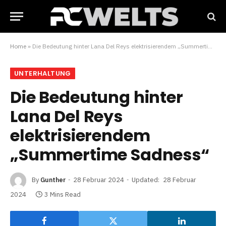
Home
»
Die Bedeutung hinter Lana Del Reys elektrisierendem „Summertime Sadness“
UNTERHALTUNG
Die Bedeutung hinter
Lana Del Reys
elektrisierendem
„Summertime Sadness“
By
Gunther
28 Februar 2024
Updated:
28 Februar
2024
3 Mins Read