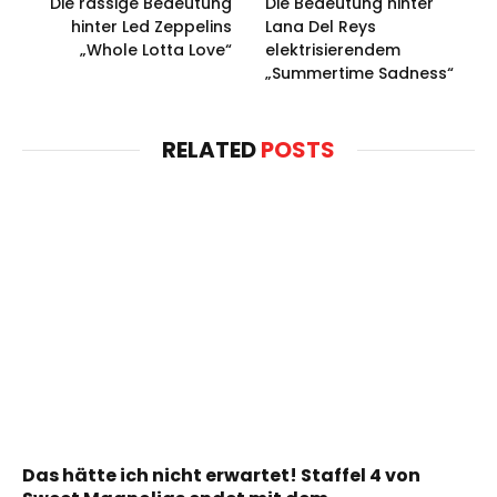
Die rassige Bedeutung
Die Bedeutung hinter
hinter Led Zeppelins
Lana Del Reys
„Whole Lotta Love“
elektrisierendem
„Summertime Sadness“
RELATED
POSTS
Das hätte ich nicht erwartet! Staffel 4 von