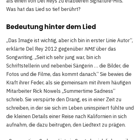
als einen von Del Reys zu etablieren Signature-Hits.
Was hat das Lied so tief berührt?
Bedeutung hinter dem Lied
„Das Image ist wichtig, aber ich bin in erster Linie Autor“,
erklärte Del Rey 2012 gegenüber
NME
über das
Songwriting. „Seit ich sehr jung war, bin ich
Schriftstellerin und nebenbei Sängerin … die Bilder, die
Fotos und die Filme, das kommt danach.“ Sie bewies die
Kraft ihrer Feder, als sie gemeinsam mit ihrem häufigen
Mitarbeiter Rick Nowels „Summertime Sadness“
schrieb. Sie verspürte den Drang, es in einer Zeit zu
schreiben, in der sie sich im Leben uninspiriert fühlte und
die kleinen Details einer Reise nach Kalifornien in sich
aufnahm, die dazu beitrugen, den Liedtext zu prägen.