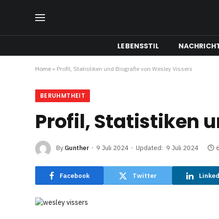
LEBENSSTIL
NACHRICH
Home
»
Profil, Statistiken und Biografie von Wesley Vissers
BERUHMTHEIT
Profil, Statistiken
By
Gunther
9 Juli 2024
Updated:
9 Juli 2024
Facebook
Twitter
Linke