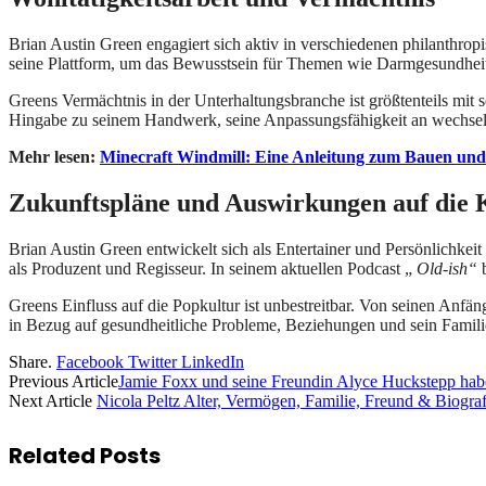
Brian Austin Green engagiert sich aktiv in verschiedenen philanthrop
seine Plattform, um das Bewusstsein für Themen wie Darmgesundheit 
Greens Vermächtnis in der Unterhaltungsbranche ist größtenteils mit s
Hingabe zu seinem Handwerk, seine Anpassungsfähigkeit an wechsel
Mehr lesen:
Minecraft Windmill: Eine Anleitung zum Bauen un
Zukunftspläne und Auswirkungen auf die 
Brian Austin Green entwickelt sich als Entertainer und Persönlichkeit
als Produzent und Regisseur. In seinem aktuellen Podcast „
Old-ish“
b
Greens Einfluss auf die Popkultur ist unbestreitbar. Von seinen Anfä
in Bezug auf gesundheitliche Probleme, Beziehungen und sein Famili
Share.
Facebook
Twitter
LinkedIn
Previous Article
Jamie Foxx und seine Freundin Alyce Huckstepp habe
Next Article
Nicola Peltz Alter, Vermögen, Familie, Freund & Biograf
Related
Posts