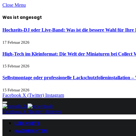
Close Menu
Was ist angesagt
Hochzeits-DJ oder Live-Band: Was ist die bessere Wahl für Ihre 
17 Februar 2026
High-Tech im Kleinformat: Die Welt der Miniaturen bei Collect 
15 Februar 2026
Selbstmontage oder professionelle Lackschutzfolieninstallation – 
15 Februar 2026
Facebook
X (Twitter)
Instagram
Facebook
X (Twitter)
Pinterest
LEBENSSTIL
NACHRICHTEN