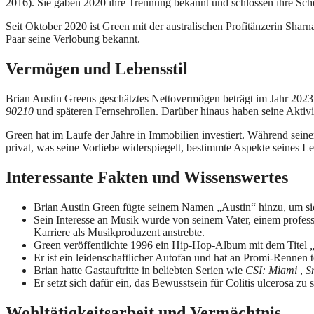
2016). Sie gaben 2020 ihre Trennung bekannt und schlossen ihre Sch
Seit Oktober 2020 ist Green mit der australischen Profitänzerin Sha
Paar seine Verlobung bekannt.
Vermögen und Lebensstil
Brian Austin Greens geschätztes Nettovermögen beträgt im Jahr 2023 
90210
und späteren Fernsehrollen. Darüber hinaus haben seine Aktivi
Green hat im Laufe der Jahre in Immobilien investiert. Während sein
privat, was seine Vorliebe widerspiegelt, bestimmte Aspekte seines Le
Interessante Fakten und Wissenswertes
Brian Austin Green fügte seinem Namen „Austin“ hinzu, um sich 
Sein Interesse an Musik wurde von seinem Vater, einem professi
Karriere als Musikproduzent anstrebte.
Green veröffentlichte 1996 ein Hip-Hop-Album mit dem Titel
Er ist ein leidenschaftlicher Autofan und hat an Promi-Renn
Brian hatte Gastauftritte in beliebten Serien wie
CSI: Miami
,
S
Er setzt sich dafür ein, das Bewusstsein für Colitis ulcerosa z
Wohltätigkeitsarbeit und Vermächtnis