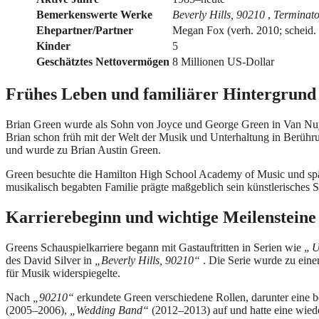
Bemerkenswerte Werke
Beverly Hills, 90210
,
Terminato
Ehepartner/Partner
Megan Fox (verh. 2010; scheid. 
Kinder
5
Geschätztes Nettovermögen
8 Millionen US-Dollar
Frühes Leben und familiärer Hintergrund
Brian Green wurde als Sohn von Joyce und George Green in Van Nuys
Brian schon früh mit der Welt der Musik und Unterhaltung in Berühr
und wurde zu Brian Austin Green.
Green besuchte die Hamilton High School Academy of Music und späte
musikalisch begabten Familie prägte maßgeblich sein künstlerisches S
Karrierebeginn und wichtige Meilensteine
Greens Schauspielkarriere begann mit Gastauftritten in Serien wie „
U
des David Silver in
„Beverly Hills, 90210“
. Die Serie wurde zu ein
für Musik widerspiegelte.
Nach
„90210“
erkundete Green verschiedene Rollen, darunter eine 
(2005–2006),
„Wedding Band“
(2012–2013) auf und hatte eine wied