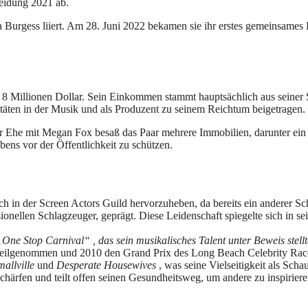
eidung 2021 ab.
rna Burgess liiert. Am 28. Juni 2022 bekamen sie ihr erstes gemeinsa
8 Millionen Dollar. Sein Einkommen stammt hauptsächlich aus seiner Sc
täten in der Musik und als Produzent zu seinem Reichtum beigetragen.
er Ehe mit Megan Fox besaß das Paar mehrere Immobilien, darunter ein
bens vor der Öffentlichkeit zu schützen.
in der Screen Actors Guild hervorzuheben, da bereits ein anderer Scha
onellen Schlagzeuger, geprägt. Diese Leidenschaft spiegelte sich in se
„One Stop Carnival“ , das sein musikalisches Talent unter Beweis stellt
en teilgenommen und 2010 den Grand Prix des Long Beach Celebrity Ra
mallville
und
Desperate Housewives
, was seine Vielseitigkeit als Schau
u schärfen und teilt offen seinen Gesundheitsweg, um andere zu inspirier