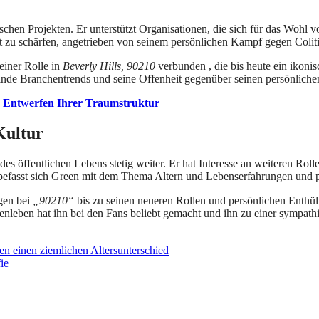
ischen Projekten. Er unterstützt Organisationen, die sich für das Wohl
zu schärfen, angetrieben von seinem persönlichen Kampf gegen Coliti
einer Rolle in
Beverly Hills, 90210
verbunden , die bis heute ein ikonisc
nde Branchentrends und seine Offenheit gegenüber seinen persönlich
d Entwerfen Ihrer Traumstruktur
Kultur
 des öffentlichen Lebens stetig weiter. Er hat Interesse an weiteren Ro
efasst sich Green mit dem Thema Altern und Lebenserfahrungen und präs
ngen bei
„90210“
bis zu seinen neueren Rollen und persönlichen Enthül
enleben hat ihn bei den Fans beliebt gemacht und ihn zu einer sympat
n einen ziemlichen Altersunterschied
ie