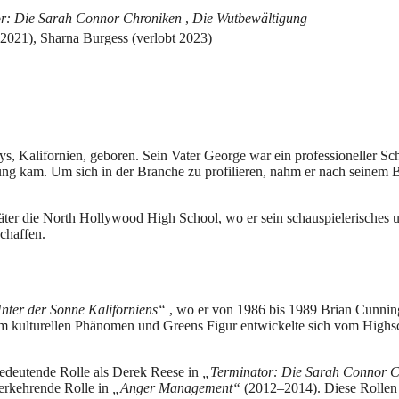
r: Die Sarah Connor Chroniken
,
Die Wutbewältigung
2021), Sharna Burgess (verlobt 2023)
, Kalifornien, geboren. Sein Vater George war ein professioneller Sc
ung kam. Um sich in der Branche zu profilieren, nahm er nach seinem B
r die North Hollywood High School, wo er sein schauspielerisches und
chaffen.
nter der Sonne Kaliforniens“
, wo er von 1986 bis 1989 Brian Cunning
em kulturellen Phänomen und Greens Figur entwickelte sich vom High
bedeutende Rolle als Derek Reese in
„Terminator: Die Sarah Connor Ch
erkehrende Rolle in
„Anger Management“
(2012–2014). Diese Rollen z