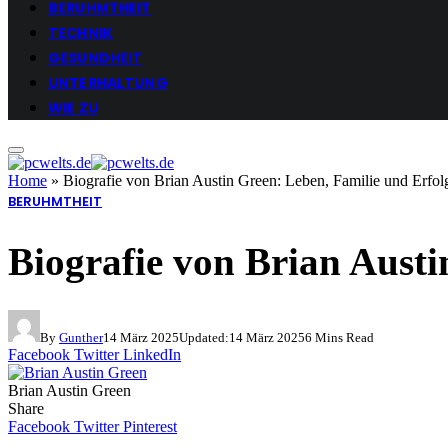
BERUHMTHEIT
TECHNIK
GESUNDHEIT
UNTERHALTUNG
WIE ZU
Home
»
Biografie von Brian Austin Green: Leben, Familie und Erfol
BERUHMTHEIT
Biografie von Brian Austi
By
Gunther
14 März 2025
Updated:
14 März 2025
6 Mins Read
Facebook
Twitter
LinkedIn
Brian Austin Green
Share
Facebook
Twitter
Pinterest