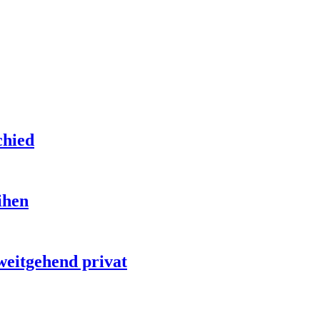
chied
ihen
weitgehend privat