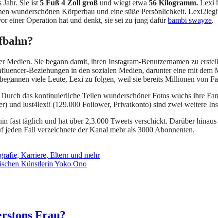
 Jahr. Sie ist
5 Fuß 4 Zoll groß
und wiegt etwa
56 Kilogramm.
Lexi 
t einen wunderschönen Körperbau und eine süße Persönlichkeit. Lexi2legi
or einer Operation hat und denkt, sie sei zu jung dafür
bambi swayze
.
ufbahn?
ler Medien. Sie begann damit, ihren Instagram-Benutzernamen zu erstel
Influencer-Beziehungen in den sozialen Medien, darunter eine mit dem
 begannen viele Leute, Lexi zu folgen, weil sie bereits Millionen von Fa
Durch das kontinuierliche Teilen wunderschöner Fotos wuchs ihre Fan
r) und lust4lexii (129.000 Follower, Privatkonto) sind zwei weitere Insta
rhin fast täglich und hat über 2,3.000 Tweets verschickt. Darüber hinaus
 Auf jeden Fall verzeichnete der Kanal mehr als 3000 Abonnenten.
afie, Karriere, Eltern und mehr
ischen Künstlerin Yoko Ono
rstons Frau?