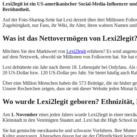
Lexi2legit ist ein US-amerikanischer Social-Media-Influencer u
Berühmtheit.
Auf der Foto-Sharing-Seite hat Lexi derzeit über drei Millionen Follo
Zugehörigkeit, nur Fans, ihr Wiki, ihr Alter, ihren wahren Namen und
Was ist das Nettovermögen von Lexi2legit?
Möchten Sie den Marktwert von
Lexi2legit
erfahren? Es wird angen
auf dem Netzwerk, obwohl sie Millionen von Followern hat. Sie hat 
Lexi debütierte ein Jahr nach ihrem 18. Lebensjahr bei Onlyfans. Als 
20 US-Dollar bzw. 120 US-Dollar pro Jahr. Sie bietet häufig auch 
Über eine Million Menschen haben die 573 Beiträge, die sie bisher ge
Unsere Recherchen zeigen, dass sie mit dieser Website jeden Monat f
Wo wurde Lexi2legit geboren? Ethnizität, 
Am
1. November
eines jeden Jahres wurde Lexi2legit in einer mexik
Kleinstadt in den Vereinigten Staaten auf. Lexi hat die High School i
Sie hat gemischte mexikanische und schwarze Vorfahren. Ihre Mutter i
Kultur angezogen. Abgesehen davon hat sie der Öffentlichkeit keine pe