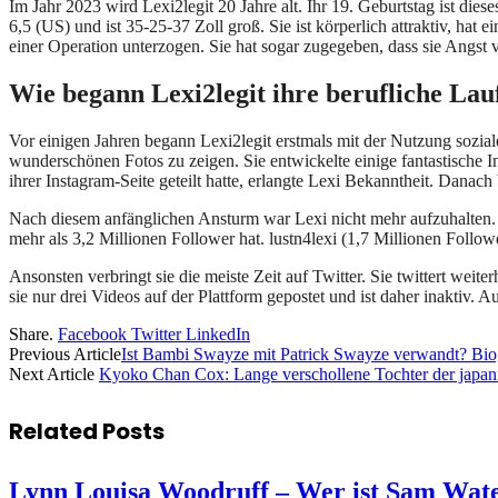
Im Jahr 2023 wird Lexi2legit 20 Jahre alt. Ihr 19. Geburtstag ist dieses
6,5 (US) und ist 35-25-37 Zoll groß. Sie ist körperlich attraktiv, ha
einer Operation unterzogen. Sie hat sogar zugegeben, dass sie Angst v
Wie begann Lexi2legit ihre berufliche La
Vor einigen Jahren begann Lexi2legit erstmals mit der Nutzung sozia
wunderschönen Fotos zu zeigen. Sie entwickelte einige fantastische 
ihrer Instagram-Seite geteilt hatte, erlangte Lexi Bekanntheit. Danach
Nach diesem anfänglichen Ansturm war Lexi nicht mehr aufzuhalten. 
mehr als 3,2 Millionen Follower hat. lustn4lexi (1,7 Millionen Followe
Ansonsten verbringt sie die meiste Zeit auf Twitter. Sie twittert weite
sie nur drei Videos auf der Plattform gepostet und ist daher inaktiv.
Share.
Facebook
Twitter
LinkedIn
Previous Article
Ist Bambi Swayze mit Patrick Swayze verwandt? Biogr
Next Article
Kyoko Chan Cox: Lange verschollene Tochter der japan
Related
Posts
Lynn Louisa Woodruff – Wer ist Sam Wate