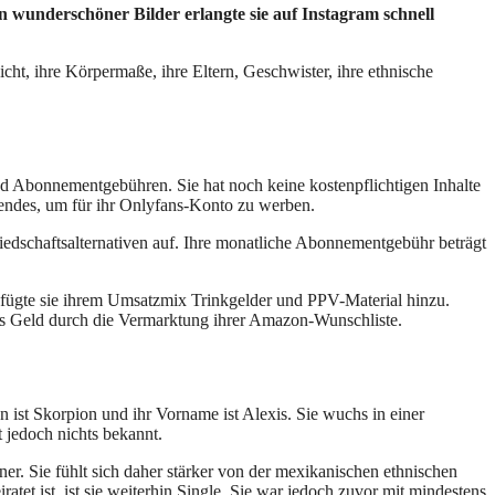
n wunderschöner Bilder erlangte sie auf Instagram schnell
cht, ihre Körpermaße, ihre Eltern, Geschwister, ihre ethnische
d Abonnementgebühren. Sie hat noch keine kostenpflichtigen Inhalte
gendes, um für ihr Onlyfans-Konto zu werben.
gliedschaftsalternativen auf. Ihre monatliche Abonnementgebühr beträgt
en fügte sie ihrem Umsatzmix Trinkgelder und PPV-Material hinzu.
hes Geld durch die Vermarktung ihrer Amazon-Wunschliste.
n ist Skorpion und ihr Vorname ist Alexis. Sie wuchs in einer
t jedoch nichts bekannt.
er. Sie fühlt sich daher stärker von der mexikanischen ethnischen
tet ist, ist sie weiterhin Single. Sie war jedoch zuvor mit mindestens