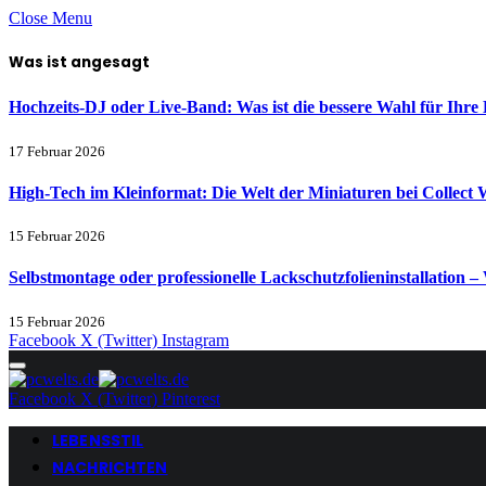
Close Menu
Was ist angesagt
Hochzeits-DJ oder Live-Band: Was ist die bessere Wahl für Ihre 
17 Februar 2026
High-Tech im Kleinformat: Die Welt der Miniaturen bei Collect 
15 Februar 2026
Selbstmontage oder professionelle Lackschutzfolieninstallation – 
15 Februar 2026
Facebook
X (Twitter)
Instagram
Facebook
X (Twitter)
Pinterest
LEBENSSTIL
NACHRICHTEN