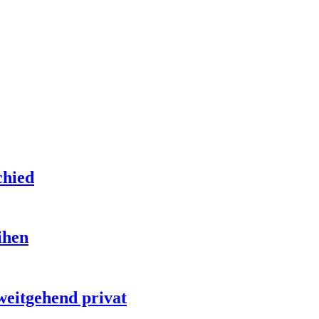
chied
ihen
weitgehend privat