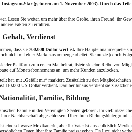
nd Instagram-Star (geboren am 1. November 2003). Durch das Teile
wer. Lesen Sie weiter, um mehr über ihre Größe, ihren Freund, ihr Gewi
 andere Fakten zu erfahren.
 Gehalt, Verdienst
ommen, dass sie
700.000 Dollar wert ist.
Ihre Haupteinnahmequelle sin
noch nicht mit einer Marke zusammengearbeitet. Sie nutzte jedoch Fol
sie der Plattform zum ersten Mal beitrat, listete sie eine Reihe von Mit
Rabatte auf Monatsabonnements an, um mehr Kunden anzulocken.
teilt hat, mit „Gefällt mir“ markiert. Zusätzlich zu den Mitgliedschaft
ast 110.000 US-Dollar verdient. Darüber hinaus verdient sie zusätzlic
Nationalität, Familie, Bildung
anischen Familie in den Vereinigten Staaten geboren. Ihr Geburtszeiche
n ihrer Nachbarschaft abgeschlossen. Über ihren Bildungshintergrund is
st eine schwarze Mexikanerin, aber ihr Vater ist ausschließlich Mexikan
rsönlichen Daten über ihre Familie preisgegeben. Da Lexi nicht verheira