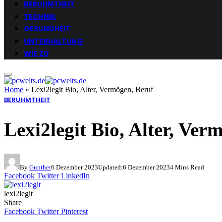
BERUHMTHEIT
TECHNIK
GESUNDHEIT
UNTERHALTUNG
WIE ZU
Home
»
Lexi2legit Bio, Alter, Vermögen, Beruf
BERUHMTHEIT
Lexi2legit Bio, Alter, Ver
By
Gunther
6 Dezember 2023
Updated:
6 Dezember 2023
4 Mins Read
Facebook
Twitter
LinkedIn
lexi2legit
Share
Facebook
Twitter
Pinterest