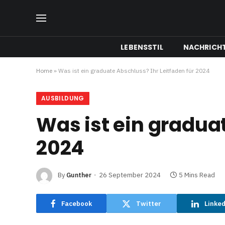
LEBENSSTIL
NACHRICH
Home
»
Was ist ein graduate Abschluss? Ihr Leitfaden für 2024
AUSBILDUNG
Was ist ein graduat
2024
By
Gunther
26 September 2024
5 Mins Read
Facebook
Twitter
Linke