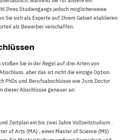
erlässlich, während sie für andere ein
Wahl Ihres Studiengangs jedoch möglicherweise
n Sie sich als Experte auf Ihrem Gebiet etablieren
rteil als Bewerber verschaffen.
chlüssen
toßen Sie in der Regel auf drei Arten von
bschluss, aber das ist nicht die einzige Option.
ch PhDs und Berufsabschlüsse wie Juris Doctor
en dieser Abschlüsse genauer an:
d Zeitplan ein bis zwei Jahre Vollzeitstudium .
er of Arts (MA) , einen Master of Science (MS)
eben. Ein Masterstudium umfasst Kursarbeit und