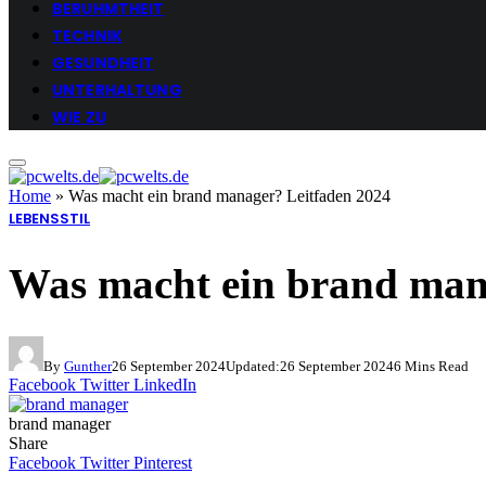
BERUHMTHEIT
TECHNIK
GESUNDHEIT
UNTERHALTUNG
WIE ZU
Home
»
Was macht ein brand manager? Leitfaden 2024
LEBENSSTIL
Was macht ein brand man
By
Gunther
26 September 2024
Updated:
26 September 2024
6 Mins Read
Facebook
Twitter
LinkedIn
brand manager
Share
Facebook
Twitter
Pinterest