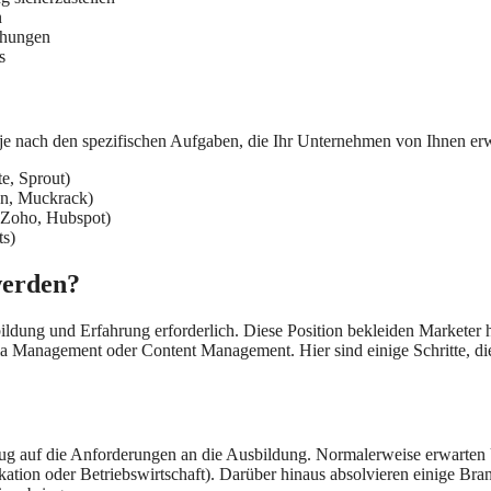
n
mühungen
ns
 je nach den spezifischen Aufgaben, die Ihr Unternehmen von Ihnen er
te, Sprout)
ion, Muckrack)
 Zoho, Hubspot)
ts)
werden?
ung und Erfahrung erforderlich. Diese Position bekleiden Marketer hä
 Management oder Content Management. Hier sind einige Schritte, die 
ezug auf die Anforderungen an die Ausbildung. Normalerweise erwarte
ion oder Betriebswirtschaft). Darüber hinaus absolvieren einige B