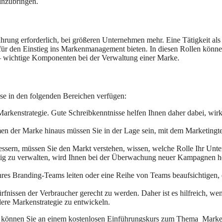
einzubringen.
hrung erforderlich, bei größeren Unternehmen mehr. Eine Tätigkeit al
r den Einstieg ins Markenmanagement bieten. In diesen Rollen können S
n – wichtige Komponenten bei der Verwaltung einer Marke.
se in den folgenden Bereichen verfügen:
arkenstrategie. Gute Schreibkenntnisse helfen Ihnen daher dabei, wirk
 der Marke hinaus müssen Sie in der Lage sein, mit dem Marketingt
bessern, müssen Sie den Markt verstehen, wissen, welche Rolle Ihr Un
itig zu verwalten, wird Ihnen bei der Überwachung neuer Kampagnen he
hres Branding-Teams leiten oder eine Reihe von Teams beaufsichtigen, d
fnissen der Verbraucher gerecht zu werden. Daher ist es hilfreich, we
llere Markenstrategie zu entwickeln.
, können Sie an einem kostenlosen Einführungskurs zum Thema Marken