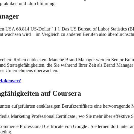
praktiken und -durchführung.
anager
den USA 68.814 US-Dollar [ 1 ]. Das US Bureau of Labor Statistics (BL
wachsen wird – im Vergleich zu anderen Berufen also überdurchschnitt
 weitere Rollen entdecken. Manche Brand Manager werden Senior Bran
 Strategiefähigkeiten, die Sie während Ihrer Zeit als Brand Manager 
eines Unternehmens überwachen.
 Makeover?
ngfähigkeiten auf Coursera
nten aufgeführten erstklassigen Berufszertifikate eine hervorragende M
edia Marketing Professional Certificate , wo Sie mehr über effektiv
-Commerce Professional Certificate von Google . Sie lernen dort unte
keting.