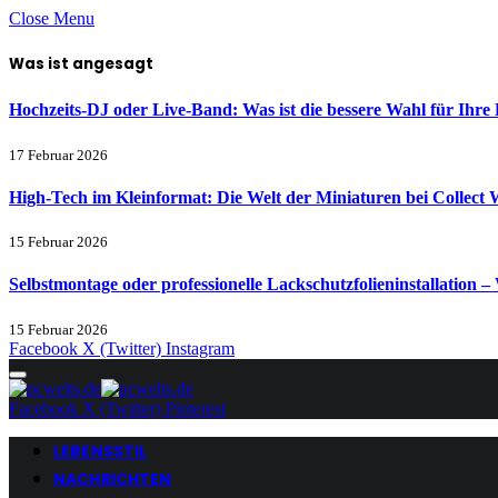
Close Menu
Was ist angesagt
Hochzeits-DJ oder Live-Band: Was ist die bessere Wahl für Ihre 
17 Februar 2026
High-Tech im Kleinformat: Die Welt der Miniaturen bei Collect 
15 Februar 2026
Selbstmontage oder professionelle Lackschutzfolieninstallation – 
15 Februar 2026
Facebook
X (Twitter)
Instagram
Facebook
X (Twitter)
Pinterest
LEBENSSTIL
NACHRICHTEN