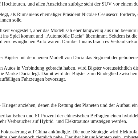
uf Hochtouren, und allen Anzeichen zufolge steht der SUV vor einem d
elegt, als Rumäniens ehemaliger Präsident Nicolae Ceaușescu forderte,
innen solle.
hkeit vorgestellt, aber das Modell sah eher langweilig aus und beeind
nault ins Spiel kommt und „Automobile Dacia“ übernimmt. Seitdem ist d
und erschwinglichen Auto waren. Darüber hinaus brach es Verkaufsrek
ller Bigster mit dem neuen Modell von Dacia das Segment der gehobene
n Autos in Verbindung gebracht haben, wird Bigster voraussichtlich 
die Marke Dacia legt. Damit wird der Bigster zum Bindeglied zwischen
uffälligen Fahrzeugen bevorzugt.
ko-Krieger anziehen, denen die Rettung des Planeten und der Aufbau ei
rikanischen und 61 Prozent der chinesischen Befragten einen hybridel
mehr Verbraucher auf Hybrid- und Elektroautos umsteigen werden.
e Fokussierung auf China ankündigte. Die neue Strategie wird Elektro
t ihm aber dennoch ziemlich nahe. Darüber hinaus könnten sein „robust