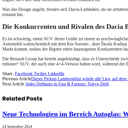
Was das Design angeht, freuten sich Dacia-Liebhaber, als sie erfuh
ernannt hat.
Die Konkurrenten und Rivalen des Dacia B
Es ist schwierig, einen SUV dieser Größe zu einem so erschwingliche
Automobil wahrscheinlich mit dem Kia Sorento , dem Škoda Kodiaq u
Markt kommt, sodass der Bigster einen hauseigenen Konkurrenten h
Die Renault Group hat bereits angekündigt, dass es Unterschiede zw
robuster“ SUV, der auch eine 4×4-Version haben wird, während der Big
Share.
Facebook
Twitter
LinkedIn
Previous Article
Dieser Pickup Lamborghini würde alle Lkw auf dem
Next Article
Jedes Driftauto in Fast & Furious: Tokyo Drift
Related
Posts
Neue Technologien im Bereich Autoglas: 
24 September 2024