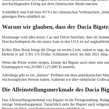
durchschlagenden Erfolg auf dem chinesischen Markt machen.
Schließlich sind Full-Size-SUVs bei chinesischen Verbrauchern „belie
günstigen Preis erhältlich ist.
Warum wir glauben, dass der Dacia Bigster
Heutzutage wird alles teurer. Car and Driver berichtet, dass im Som
Durchschnittspreis für ein neues Auto in den USA ist auf unglaublic
Kelley Blue Book bringt die Dinge ins rechte Licht, indem es sagt, d
kletterte er auf 3.301 US-Dollar. Schlimmer noch: Im Jahr 2021 stie
Wenn die Preise weiter steigen, könnte der Bigster auch ohne eine 
Einstiegspreis von 20.000 £ (25.000 $) anstrebt.
Allerdings gibt es ein „kleines“ Problem mit dem amerikanischen Mar
erschwinglichen Preisen haben, während wir über elektrische Golfwa
Die Alleinstellungsmerkmale des Dacia Big
Das Alleinstellungsmerkmal von Bigster ist die Preisgestaltung. Bud
einzige Verkaufsargument. Tatsächlich sieht der Bigster auch zeitge
Bigster als Fünf- und Siebensitzerversion erhältlich ist.