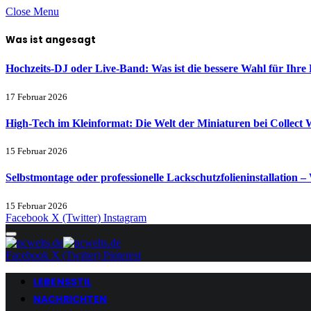
Close Menu
Was ist angesagt
Hochzeits-DJ oder Live-Band: Was ist die bessere Wahl für Ihre 
17 Februar 2026
High-Tech im Kleinformat: Die Welt der Miniaturen bei Collect 
15 Februar 2026
Selbstmontage oder professionelle Lackschutzfolieninstallation – 
15 Februar 2026
Facebook
X (Twitter)
Instagram
Facebook
X (Twitter)
Pinterest
LEBENSSTIL
NACHRICHTEN