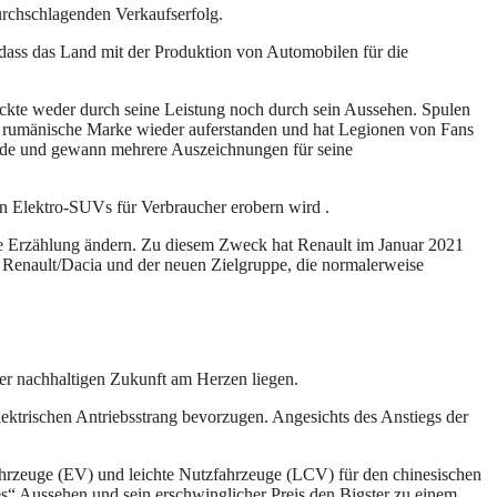
urchschlagenden Verkaufserfolg.
 dass das Land mit der Produktion von Automobilen für die
ruckte weder durch seine Leistung noch durch sein Aussehen. Spulen
ie rumänische Marke wieder auferstanden und hat Legionen von Fans
orde und gewann mehrere Auszeichnungen für seine
n Elektro-SUVs für Verbraucher erobern wird .
die Erzählung ändern. Zu diesem Zweck hat Renault im Januar 2021
 Renault/Dacia und der neuen Zielgruppe, die normalerweise
ner nachhaltigen Zukunft am Herzen liegen.
ektrischen Antriebsstrang bevorzugen. Angesichts des Anstiegs der
fahrzeuge (EV) und leichte Nutzfahrzeuge (LCV) für den chinesischen
es“ Aussehen und sein erschwinglicher Preis den Bigster zu einem