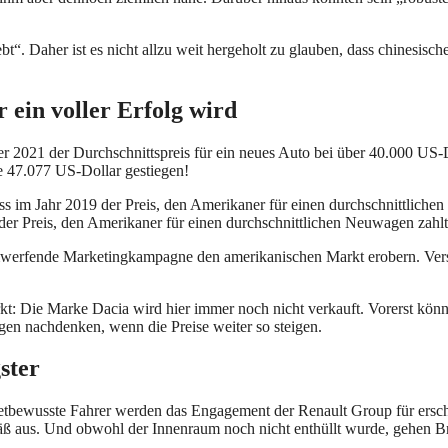
bt“. Daher ist es nicht allzu weit hergeholt zu glauben, dass chinesis
 ein voller Erfolg wird
mer 2021 der Durchschnittspreis für ein neues Auto bei über 40.000 US-
he 47.077 US-Dollar gestiegen!
ass im Jahr 2019 der Preis, den Amerikaner für einen durchschnittliche
g der Preis, den Amerikaner für einen durchschnittlichen Neuwagen zah
umwerfende Marketingkampagne den amerikanischen Markt erobern. Vers
kt: Die Marke Dacia wird hier immer noch nicht verkauft. Vorerst könn
gen nachdenken, wenn die Preise weiter so steigen.
ster
getbewusste Fahrer werden das Engagement der Renault Group für erschw
mäß aus. Und obwohl der Innenraum noch nicht enthüllt wurde, gehen Br