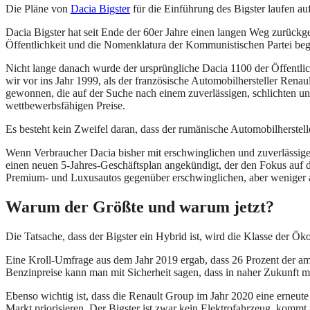
Die Pläne von
Dacia Bigster
für die Einführung des Bigster laufen a
Dacia Bigster hat seit Ende der 60er Jahre einen langen Weg zurückg
Öffentlichkeit und die Nomenklatura der Kommunistischen Partei beg
Nicht lange danach wurde der ursprüngliche Dacia 1100 der Öffentlic
wir vor ins Jahr 1999, als der französische Automobilhersteller Re
gewonnen, die auf der Suche nach einem zuverlässigen, schlichten 
wettbewerbsfähigen Preise.
Es besteht kein Zweifel daran, dass der rumänische Automobilherste
Wenn Verbraucher Dacia bisher mit erschwinglichen und zuverlässige
einen neuen 5-Jahres-Geschäftsplan angekündigt, der den Fokus auf 
Premium- und Luxusautos gegenüber erschwinglichen, aber weniger a
Warum der Größte und warum jetzt?
Die Tatsache, dass der Bigster ein Hybrid ist, wird die Klasse der Ö
Eine Kroll-Umfrage aus dem Jahr 2019 ergab, dass 26 Prozent der ame
Benzinpreise kann man mit Sicherheit sagen, dass in naher Zukunft 
Ebenso wichtig ist, dass die Renault Group im Jahr 2020 eine erneut
Markt priorisieren. Der Bigster ist zwar kein Elektrofahrzeug, komm