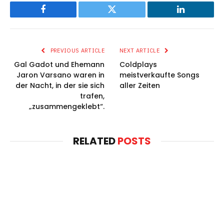
Facebook
Twitter
LinkedIn
PREVIOUS ARTICLE
NEXT ARTICLE
Gal Gadot und Ehemann
Coldplays
Jaron Varsano waren in
meistverkaufte Songs
der Nacht, in der sie sich
aller Zeiten
trafen,
„zusammengeklebt“.
RELATED
POSTS