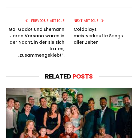
PREVIOUS ARTICLE
NEXT ARTICLE
Gal Gadot und Ehemann
Coldplays
Jaron Varsano waren in
meistverkaufte Songs
der Nacht, in der sie sich
aller Zeiten
trafen,
„zusammengeklebt“.
RELATED
POSTS