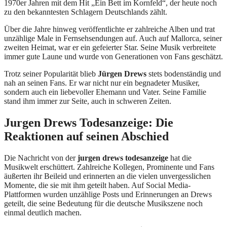
1970er Jahren mit dem Hit „Ein Bett im Kornfeld“, der heute noch
zu den bekanntesten Schlagern Deutschlands zählt.
Über die Jahre hinweg veröffentlichte er zahlreiche Alben und trat
unzählige Male in Fernsehsendungen auf. Auch auf Mallorca, seiner
zweiten Heimat, war er ein gefeierter Star. Seine Musik verbreitete
immer gute Laune und wurde von Generationen von Fans geschätzt.
Trotz seiner Popularität blieb
Jürgen Drews
stets bodenständig und
nah an seinen Fans. Er war nicht nur ein begnadeter Musiker,
sondern auch ein liebevoller Ehemann und Vater. Seine Familie
stand ihm immer zur Seite, auch in schweren Zeiten.
Jurgen Drews Todesanzeige: Die
Reaktionen auf seinen Abschied
Die Nachricht von der
jurgen drews todesanzeige
hat die
Musikwelt erschüttert. Zahlreiche Kollegen, Prominente und Fans
äußerten ihr Beileid und erinnerten an die vielen unvergesslichen
Momente, die sie mit ihm geteilt haben. Auf Social Media-
Plattformen wurden unzählige Posts und Erinnerungen an Drews
geteilt, die seine Bedeutung für die deutsche Musikszene noch
einmal deutlich machen.