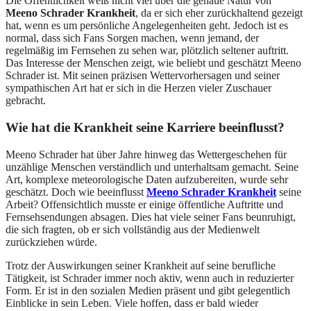
Die Öffentlichkeit weiß nicht viel über die genaue Natur von
Meeno Schrader Krankheit
, da er sich eher zurückhaltend gezeigt
hat, wenn es um persönliche Angelegenheiten geht. Jedoch ist es
normal, dass sich Fans Sorgen machen, wenn jemand, der
regelmäßig im Fernsehen zu sehen war, plötzlich seltener auftritt.
Das Interesse der Menschen zeigt, wie beliebt und geschätzt Meeno
Schrader ist. Mit seinen präzisen Wettervorhersagen und seiner
sympathischen Art hat er sich in die Herzen vieler Zuschauer
gebracht.
Wie hat die Krankheit seine Karriere beeinflusst?
Meeno Schrader hat über Jahre hinweg das Wettergeschehen für
unzählige Menschen verständlich und unterhaltsam gemacht. Seine
Art, komplexe meteorologische Daten aufzubereiten, wurde sehr
geschätzt. Doch wie beeinflusst
Meeno Schrader Krankheit
seine
Arbeit? Offensichtlich musste er einige öffentliche Auftritte und
Fernsehsendungen absagen. Dies hat viele seiner Fans beunruhigt,
die sich fragten, ob er sich vollständig aus der Medienwelt
zurückziehen würde.
Trotz der Auswirkungen seiner Krankheit auf seine berufliche
Tätigkeit, ist Schrader immer noch aktiv, wenn auch in reduzierter
Form. Er ist in den sozialen Medien präsent und gibt gelegentlich
Einblicke in sein Leben. Viele hoffen, dass er bald wieder