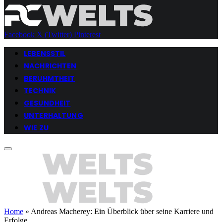
Facebook
X (Twitter)
Pinterest
LEBENSSTIL
NACHRICHTEN
BERUHMTHEIT
TECHNIK
GESUNDHEIT
UNTERHALTUNG
WIE ZU
Home
»
Andreas Macherey: Ein Überblick über seine Karriere und
Erfolge