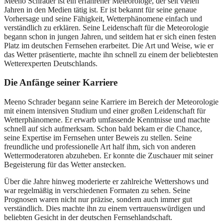
Meeno Schrader ist ein erfahrener Meteorologe, der seit vielen
Jahren in den Medien tätig ist. Er ist bekannt für seine genaue
Vorhersage und seine Fähigkeit, Wetterphänomene einfach und
verständlich zu erklären. Seine Leidenschaft für die Meteorologie
begann schon in jungen Jahren, und seitdem hat er sich einen festen
Platz im deutschen Fernsehen erarbeitet. Die Art und Weise, wie er
das Wetter präsentierte, machte ihn schnell zu einem der beliebtesten
Wetterexperten Deutschlands.
Die Anfänge seiner Karriere
Meeno Schrader begann seine Karriere im Bereich der Meteorologie
mit einem intensiven Studium und einer großen Leidenschaft für
Wetterphänomene. Er erwarb umfassende Kenntnisse und machte
schnell auf sich aufmerksam. Schon bald bekam er die Chance,
seine Expertise im Fernsehen unter Beweis zu stellen. Seine
freundliche und professionelle Art half ihm, sich von anderen
Wettermoderatoren abzuheben. Er konnte die Zuschauer mit seiner
Begeisterung für das Wetter anstecken.
Über die Jahre hinweg moderierte er zahlreiche Wettershows und
war regelmäßig in verschiedenen Formaten zu sehen. Seine
Prognosen waren nicht nur präzise, sondern auch immer gut
verständlich. Dies machte ihn zu einem vertrauenswürdigen und
beliebten Gesicht in der deutschen Fernsehlandschaft.