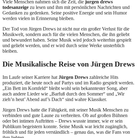
Viele Menschen nahmen sich die Zeit, die
jurgen drews
todesanzeige
zu lesen und ihm mit persönlichen Nachrichten und
Gedanken zu gedenken. Seine positive Energie und sein Humor
werden vielen in Erinnerung bleiben.
Der Tod von Jürgen Drews ist nicht nur ein großer Verlust für die
Musikwelt, sondern auch für die vielen Menschen, die ihn geliebt
und bewundert haben. Seine Musik wird jedoch weiterhin gespielt
und geliebt werden, und er wird durch seine Werke unsterblich
bleiben.
Die Musikalische Reise von Jürgen Drews
Im Laufe seiner Karriere hat
Jürgen Drews
zahlreiche Hits
produziert, die heute noch auf Partys und im Radio gespielt werden.
„Ein Bett im Kornfeld“ bleibt wohl sein bekanntester Song, aber
auch andere Lieder wie „Barfuß durch den Sommer“ und „Wir
zieh’n heut’ Abend auf’s Dach“ sind wahre Klassiker.
Jürgen Drews hatte die Fähigkeit, mit seiner Musik Menschen zu
verbinden und gute Laune zu verbreiten. Ob auf großen Bühnen
oder bei intimen Auftritten – Drews wusste immer, wie er sein
Publikum begeistern konnte. Seine Musik war leicht zugänglich,
fröhlich und für jeden verständlich – genau das, was die Fans von
ihm liebten.