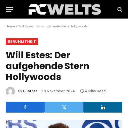
Home
»
Will Estes: Der aufgehende Stern Hollywoods
BERUHMTHEIT
Will Estes: Der
aufgehende Stern
Hollywoods
By
Gunther
18 November 2024
4 Mins Read