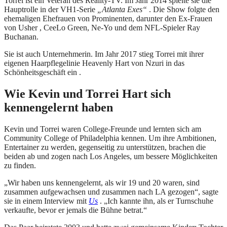
Torrei ist ein Veteran des Reality-TV. Im Jahr 2014 spielte sie die
Hauptrolle in der VH1-Serie
„Atlanta Exes“
. Die Show folgte den
ehemaligen Ehefrauen von Prominenten, darunter den Ex-Frauen
von Usher , CeeLo Green, Ne-Yo und dem NFL-Spieler Ray
Buchanan.
Sie ist auch Unternehmerin. Im Jahr 2017 stieg Torrei mit ihrer
eigenen Haarpflegelinie Heavenly Hart von Nzuri in das
Schönheitsgeschäft ein .
Wie Kevin und Torrei Hart sich
kennengelernt haben
Kevin und Torrei waren College-Freunde und lernten sich am
Community College of Philadelphia kennen. Um ihre Ambitionen,
Entertainer zu werden, gegenseitig zu unterstützen, brachen die
beiden ab und zogen nach Los Angeles, um bessere Möglichkeiten
zu finden.
„Wir haben uns kennengelernt, als wir 19 und 20 waren, sind
zusammen aufgewachsen und zusammen nach LA gezogen“, sagte
sie in einem Interview mit
Us
. „Ich kannte ihn, als er Turnschuhe
verkaufte, bevor er jemals die Bühne betrat.“