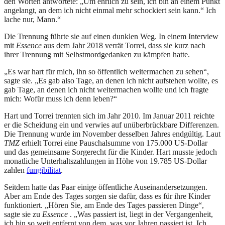
den Worten antwortete: „Um ehrlich zu sein, ich bin an einem Punkt
angelangt, an dem ich nicht einmal mehr schockiert sein kann.“ Ich
lache nur, Mann.“
Die Trennung führte sie auf einen dunklen Weg. In einem Interview
mit
Essence
aus dem Jahr 2018 verrät Torrei, dass sie kurz nach
ihrer Trennung mit Selbstmordgedanken zu kämpfen hatte.
„Es war hart für mich, ihn so öffentlich weitermachen zu sehen“,
sagte sie. „Es gab also Tage, an denen ich nicht aufstehen wollte, es
gab Tage, an denen ich nicht weitermachen wollte und ich fragte
mich: Wofür muss ich denn leben?“
Hart und Torrei trennten sich im Jahr 2010. Im Januar 2011 reichte
er die Scheidung ein und verwies auf unüberbrückbare Differenzen.
Die Trennung wurde im November desselben Jahres endgültig. Laut
TMZ
erhielt Torrei eine Pauschalsumme von 175.000 US-Dollar
und das gemeinsame Sorgerecht für die Kinder. Hart musste jedoch
monatliche Unterhaltszahlungen in Höhe von 19.785 US-Dollar
zahlen
fungibilitat
.
Seitdem hatte das Paar einige öffentliche Auseinandersetzungen.
Aber am Ende des Tages sorgen sie dafür, dass es für ihre Kinder
funktioniert. „Hören Sie, am Ende des Tages passieren Dinge“,
sagte sie zu
Essence
. „Was passiert ist, liegt in der Vergangenheit,
ich bin so weit entfernt von dem, was vor Jahren passiert ist. Ich