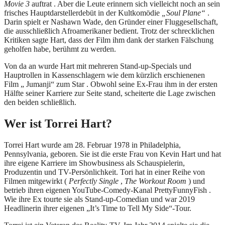
Movie 3
auftrat . Aber die Leute erinnern sich vielleicht noch an sein
frisches Hauptdarstellerdebüt in der Kultkomödie
„Soul Plane“
.
Darin spielt er Nashawn Wade, den Gründer einer Fluggesellschaft,
die ausschließlich Afroamerikaner bedient. Trotz der schrecklichen
Kritiken sagte Hart, dass der Film ihm dank der starken Fälschung
geholfen habe, berühmt zu werden.
Von da an wurde Hart mit mehreren Stand-up-Specials und
Hauptrollen in Kassenschlagern wie dem kürzlich erschienenen
Film „ Jumanji“ zum Star . Obwohl seine Ex-Frau ihm in der ersten
Hälfte seiner Karriere zur Seite stand, scheiterte die Lage zwischen
den beiden schließlich.
Wer ist Torrei Hart?
Torrei Hart wurde am 28. Februar 1978 in Philadelphia,
Pennsylvania, geboren. Sie ist die erste Frau von Kevin Hart und hat
ihre eigene Karriere im Showbusiness als Schauspielerin,
Produzentin und TV-Persönlichkeit. Tori hat in einer Reihe von
Filmen mitgewirkt (
Perfectly Single
,
The Workout Room
) und
betrieb ihren eigenen YouTube-Comedy-Kanal PrettyFunnyFish .
Wie ihre Ex tourte sie als Stand-up-Comedian und war 2019
Headlinerin ihrer eigenen „It’s Time to Tell My Side“-Tour.