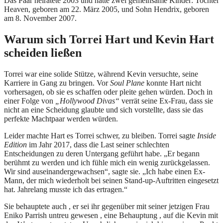
Das Paar heiratete 2003 und hatte zwei gemeinsame Kinder: Tochter
Heaven, geboren am 22. März 2005, und Sohn Hendrix, geboren
am 8. November 2007.
Warum sich Torrei Hart und Kevin Hart
scheiden ließen
Torrei war eine solide Stütze, während Kevin versuchte, seine
Karriere in Gang zu bringen. Vor
Soul Plane
konnte Hart nicht
vorhersagen, ob sie es schaffen oder pleite gehen würden. Doch in
einer Folge von
„Hollywood Divas“
verrät seine Ex-Frau, dass sie
nicht an eine Scheidung glaubte und sich vorstellte, dass sie das
perfekte Machtpaar werden würden.
Leider machte Hart es Torrei schwer, zu bleiben. Torrei sagte
Inside
Edition
im Jahr 2017, dass die Last seiner schlechten
Entscheidungen zu deren Untergang geführt habe. „Er begann
berühmt zu werden und ich fühle mich ein wenig zurückgelassen.
Wir sind auseinandergewachsen“, sagte sie. „Ich habe einen Ex-
Mann, der mich wiederholt bei seinen Stand-up-Auftritten eingesetzt
hat. Jahrelang musste ich das ertragen.“
Sie behauptete auch , er sei ihr gegenüber mit seiner jetzigen Frau
Eniko Parrish untreu gewesen , eine Behauptung , auf die Kevin mit