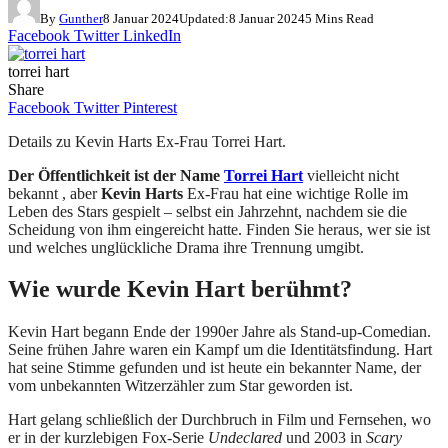
By
Gunther
8 Januar 2024
Updated:
8 Januar 2024
5 Mins Read
Facebook
Twitter
LinkedIn
torrei hart
Share
Facebook
Twitter
Pinterest
Details zu Kevin Harts Ex-Frau Torrei Hart.
Der Öffentlichkeit ist der Name
Torrei Hart
vielleicht nicht
bekannt , aber
Kevin Harts
Ex-Frau hat eine wichtige Rolle im
Leben des Stars gespielt – selbst ein Jahrzehnt, nachdem sie die
Scheidung von ihm eingereicht hatte. Finden Sie heraus, wer sie ist
und welches unglückliche Drama ihre Trennung umgibt.
Wie wurde Kevin Hart berühmt?
Kevin Hart begann Ende der 1990er Jahre als Stand-up-Comedian.
Seine frühen Jahre waren ein Kampf um die Identitätsfindung. Hart
hat seine Stimme gefunden und ist heute ein bekannter Name, der
vom unbekannten Witzerzähler zum Star geworden ist.
Hart gelang schließlich der Durchbruch in Film und Fernsehen, wo
er in der kurzlebigen Fox-Serie
Undeclared
und 2003 in
Scary