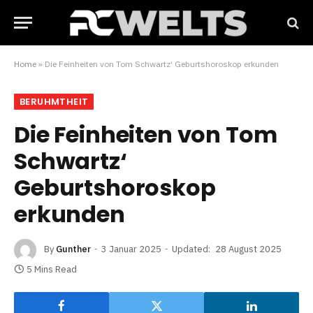
Home
»
Die Feinheiten von Tom Schwartz‘ Geburtshoroskop erkunden
BERUHMTHEIT
Die Feinheiten von Tom
Schwartz‘
Geburtshoroskop
erkunden
By
Gunther
3 Januar 2025
Updated:
28 August 2025
5 Mins Read