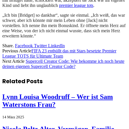
mit Bridget hatte, schockiert war, akzeptiert sie Jack wie ihr eigenes
Kind und liebt ihn unglaublich
premier league tots
.
„Ich bin [Bridget] so dankbar“, sagte sie einmal. „Ich weiß, das war
schwer, aber ich könnte mir mein Leben ohne [Jack] nicht
vorstellen. Ich nenne ihn mein Bonuskind. Er öffnete mein Herz auf
eine Weise, von der ich nicht einmal wusste, dass sich mein Herz
erweitern könnte.“
Share.
Facebook
Twitter
LinkedIn
Previous Article
FIFA 23 enthüllt das mit Stars besetzte Premier
League TOTS für Ultimate Team
Next Article
Supercell Creator Code: Wie bekomme ich noch heute
deinen eigenen Supercell Creator Code?
Related
Posts
Lynn Louisa Woodruff – Wer ist Sam
Waterstons Frau?
14 März 2025
Nicola Peltz Alter, Vermögen, Familie,