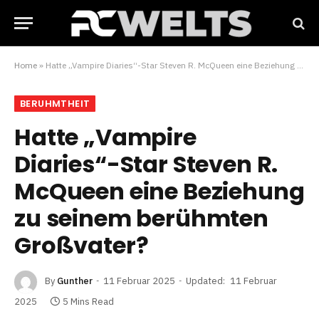
Home
»
Hatte „Vampire Diaries“-Star Steven R. McQueen eine Beziehung zu seinem berühmten Großvater?
BERUHMTHEIT
Hatte „Vampire
Diaries“-Star Steven R.
McQueen eine Beziehung
zu seinem berühmten
Großvater?
By
Gunther
11 Februar 2025
Updated:
11 Februar
2025
5 Mins Read