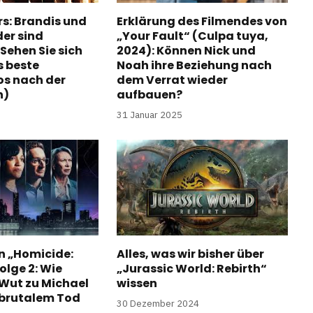
s: Brandis und
Erklärung des Filmendes von
der sind
„Your Fault“ (Culpa tuya,
Sehen Sie sich
2024): Können Nick und
s beste
Noah ihre Beziehung nach
os nach der
dem Verrat wieder
n)
aufbauen?
31 Januar 2025
n „Homicide:
Alles, was wir bisher über
olge 2: Wie
„Jurassic World: Rebirth“
Wut zu Michael
wissen
brutalem Tod
30 Dezember 2024