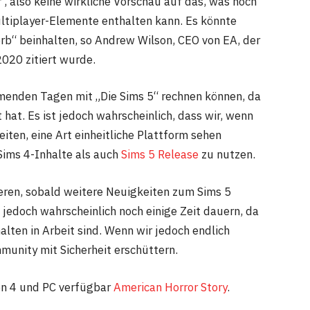
r , also keine wirkliche Vorschau auf das, was noch
ltiplayer-Elemente enthalten kann. Es könnte
b“ beinhalten, so Andrew Wilson, CEO von EA, der
020 zitiert wurde.
ommenden Tagen mit „Die Sims 5“ rechnen können, da
hat. Es ist jedoch wahrscheinlich, dass wir, wenn
iten, eine Art einheitliche Plattform sehen
Sims 4-Inhalte als auch
Sims 5 Release
zu nutzen.
ieren, sobald weitere Neuigkeiten zum Sims 5
jedoch wahrscheinlich noch einige Zeit dauern, da
lten in Arbeit sind. Wenn wir jedoch endlich
munity mit Sicherheit erschüttern.
ion 4 und PC verfügbar
American Horror Story
.