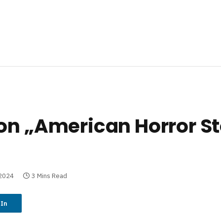
on „American Horror St
 2024
3 Mins Read
dIn