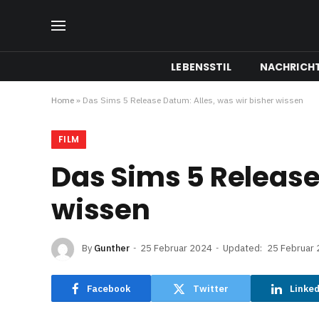
LEBENSSTIL
NACHRICH
Home
»
Das Sims 5 Release Datum: Alles, was wir bisher wissen
FILM
Das Sims 5 Release
wissen
By
Gunther
25 Februar 2024
Updated:
25 Februar
Facebook
Twitter
Linke