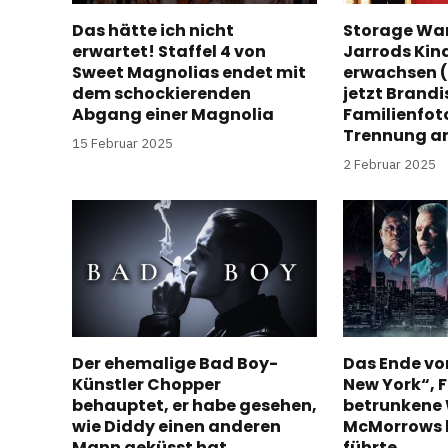
Das hätte ich nicht
Storage War
erwartet! Staffel 4 von
Jarrods Kin
Sweet Magnolias endet mit
erwachsen (
dem schockierenden
jetzt Brandi
Abgang einer Magnolia
Familienfot
Trennung a
15 Februar 2025
2 Februar 2025
Der ehemalige Bad Boy-
Das Ende vo
Künstler Chopper
New York“, F
behauptet, er habe gesehen,
betrunkene 
wie Diddy einen anderen
McMorrows 
Mann geküsst hat
führte