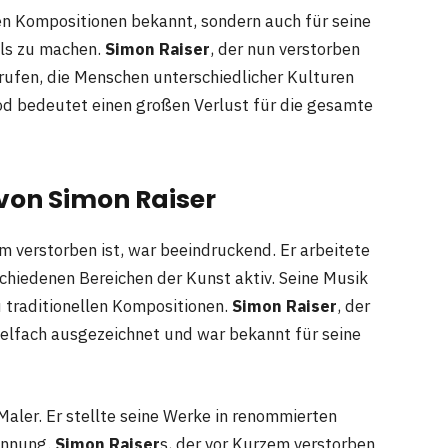
ven Kompositionen bekannt, sondern auch für seine
els zu machen.
Simon Raiser
, der nun verstorben
erufen, die Menschen unterschiedlicher Kulturen
d bedeutet einen großen Verlust für die gesamte
 von Simon Raiser
em verstorben ist, war beeindruckend. Er arbeitete
rschiedenen Bereichen der Kunst aktiv. Seine Musik
u traditionellen Kompositionen.
Simon Raiser
, der
vielfach ausgezeichnet und war bekannt für seine
Maler. Er stellte seine Werke in renommierten
kennung.
Simon Raiser
s, der vor Kurzem verstorben