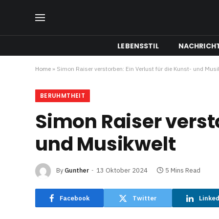
LEBENSSTIL
NACHRICH
Home
»
Simon Raiser verstorben: Ein Verlust für die Kunst- und Musi
BERUHMTHEIT
Simon Raiser versto
und Musikwelt
By
Gunther
13 Oktober 2024
5 Mins Read
Facebook
Twitter
Linke