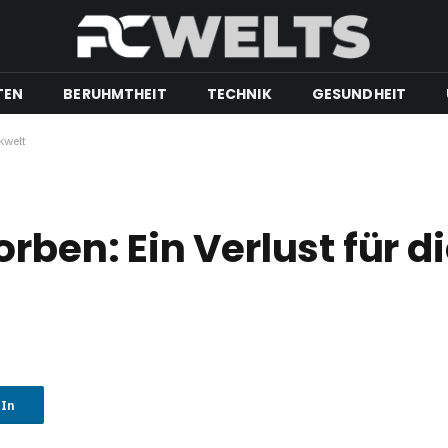
TEN
BERUHMTHEIT
TECHNIK
GESUNDHEIT
kwelt
rben: Ein Verlust für d
dIn