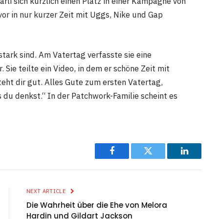
arli sich kürzlich einen Platz in einer Kampagne von
or in nur kurzer Zeit mit Uggs, Nike und Gap
tark sind. Am Vatertag verfasste sie eine
ie teilte ein Video, in dem er schöne Zeit mit
teht dir gut. Alles Gute zum ersten Vatertag,
s du denkst.“ In der Patchwork-Familie scheint es
Facebook
Twitter
LinkedIn
NEXT ARTICLE
Die Wahrheit über die Ehe von Melora
Hardin und Gildart Jackson