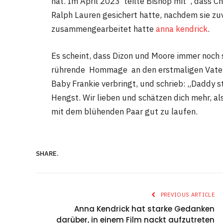
hat. Im April 2023 teilte Bishop mit , dass Ch
Ralph Lauren gesichert hatte, nachdem sie zuv
zusammengearbeitet hatte
anna kendrick
.
Es scheint, dass Dizon und Moore immer noch s
rührende Hommage an den erstmaligen Vater. S
Baby Frankie verbringt, und schrieb: „Daddy s
Hengst. Wir lieben und schätzen dich mehr, al
mit dem blühenden Paar gut zu laufen.
SHARE.
PREVIOUS ARTICLE
Anna Kendrick hat starke Gedanken
darüber, in einem Film nackt aufzutreten