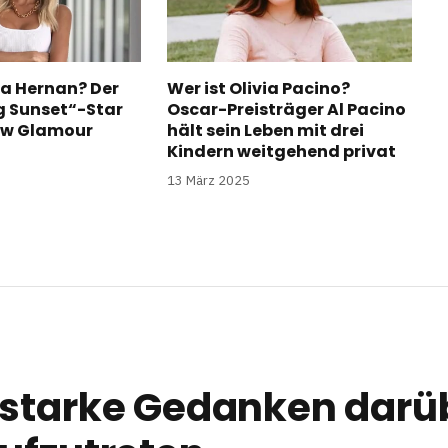
a Hernan? Der
Wer ist Olivia Pacino?
ng Sunset“-Star
Oscar-Preisträger Al Pacino
ow Glamour
hält sein Leben mit drei
Kindern weitgehend privat
13 März 2025
starke Gedanken darüb