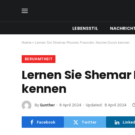
LEBENSSTIL
NACHRICH
Home
»
Lernen Sie Shemar Moores Freundin Jesiree Dizon kennen
BERUHMTHEIT
Lernen Sie Shemar 
kennen
By
Gunther
8 April 2024
Updated:
8 April 2024
Facebook
Twitter
Linke