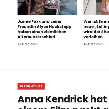
Jamie Foxx und seine
Wer ist Emm
Freundin Alyce Huckstepp
neue „Selli
haben einen ziemlichen
wird der Sh
Altersunterschied
verleihen
14 März 2025
14 März 2025
BERUHMTHEIT
Anna Kendrick hat 