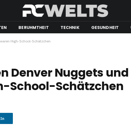
TEN
BERUHMTHEIT
TECHNIK
GESUNDHEIT
ja waren High-School-Schätzchen
en Denver Nuggets und 
gh-School-Schätzchen
dIn