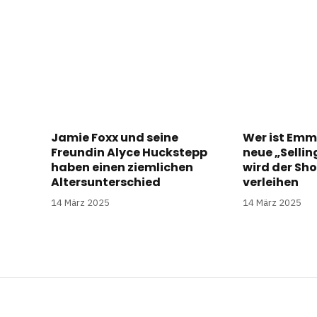
Jamie Foxx und seine
Wer ist Emm
Freundin Alyce Huckstepp
neue „Selli
haben einen ziemlichen
wird der Sh
Altersunterschied
verleihen
14 März 2025
14 März 2025