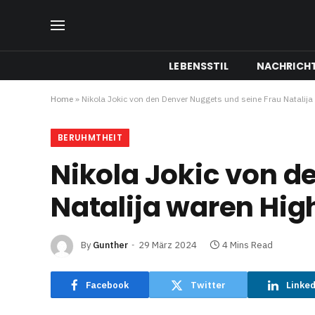
LEBENSSTIL
NACHRICH
Home
»
Nikola Jokic von den Denver Nuggets und seine Frau Natali
BERUHMTHEIT
Nikola Jokic von d
Natalija waren Hi
By
Gunther
29 März 2024
4 Mins Read
Facebook
Twitter
Linke