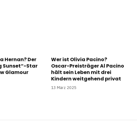
a Hernan? Der
Wer ist Olivia Pacino?
ng Sunset“-Star
Oscar-Preisträger Al Pacino
ow Glamour
hält sein Leben mit drei
Kindern weitgehend privat
13 März 2025