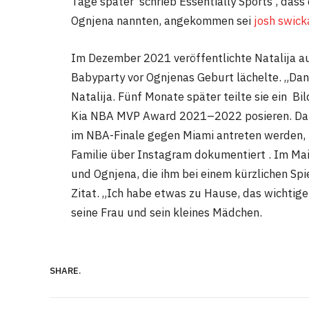
Tage später schrieb Essentially Sports , dass 
Ognjena nannten, angekommen sei
josh swick
Im Dezember 2021 veröffentlichte Natalija auf 
Babyparty vor Ognjenas Geburt lächelte. „Dank
Natalija. Fünf Monate später teilte sie ein Bil
Kia NBA MVP Award 2021–2022 posieren. Da 
im NBA-Finale gegen Miami antreten werden, h
Familie über Instagram dokumentiert . Im Mai 
und Ognjena, die ihm bei einem kürzlichen Spi
Zitat. „Ich habe etwas zu Hause, das wichtiger
seine Frau und sein kleines Mädchen.
SHARE.