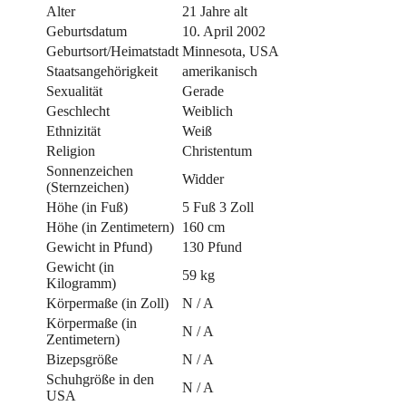
Alter
21 Jahre alt
Geburtsdatum
10. April 2002
Geburtsort/Heimatstadt
Minnesota, USA
Staatsangehörigkeit
amerikanisch
Sexualität
Gerade
Geschlecht
Weiblich
Ethnizität
Weiß
Religion
Christentum
Sonnenzeichen
Widder
(Sternzeichen)
Höhe (in Fuß)
5 Fuß 3 Zoll
Höhe (in Zentimetern)
160 cm
Gewicht in Pfund)
130 Pfund
Gewicht (in
59 kg
Kilogramm)
Körpermaße (in Zoll)
N / A
Körpermaße (in
N / A
Zentimetern)
Bizepsgröße
N / A
Schuhgröße in den
N / A
USA