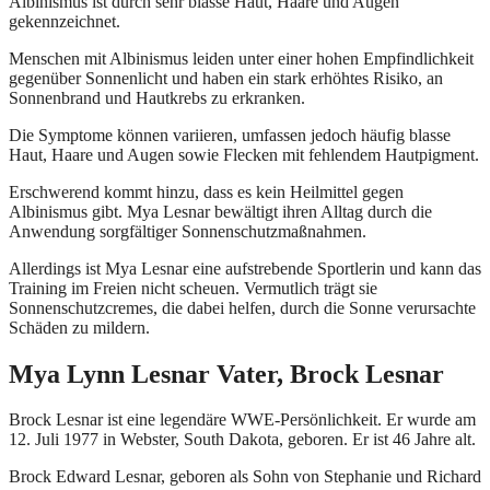
Albinismus ist durch sehr blasse Haut, Haare und Augen
gekennzeichnet.
Menschen mit Albinismus leiden unter einer hohen Empfindlichkeit
gegenüber Sonnenlicht und haben ein stark erhöhtes Risiko, an
Sonnenbrand und Hautkrebs zu erkranken.
Die Symptome können variieren, umfassen jedoch häufig blasse
Haut, Haare und Augen sowie Flecken mit fehlendem Hautpigment.
Erschwerend kommt hinzu, dass es kein Heilmittel gegen
Albinismus gibt. Mya Lesnar bewältigt ihren Alltag durch die
Anwendung sorgfältiger Sonnenschutzmaßnahmen.
Allerdings ist Mya Lesnar eine aufstrebende Sportlerin und kann das
Training im Freien nicht scheuen. Vermutlich trägt sie
Sonnenschutzcremes, die dabei helfen, durch die Sonne verursachte
Schäden zu mildern.
Mya Lynn Lesnar Vater, Brock Lesnar
Brock Lesnar ist eine legendäre WWE-Persönlichkeit. Er wurde am
12. Juli 1977 in Webster, South Dakota, geboren. Er ist 46 Jahre alt.
Brock Edward Lesnar, geboren als Sohn von Stephanie und Richard