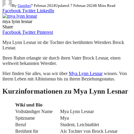
By
Gunther
7 Februar 2024
Updated:
7 Februar 2024
8 Mins Read
Facebook
Twitter
LinkedIn
mya lynn lesnar
Share
Facebook
Twitter
Pinterest
Mya Lynn Lesnar ist die Tochter des berühmten Wrestlers Brock
Lesnar.
Ihren Ruhm erlangte sie durch ihren Vater Brock Lesnar, einen
weltweit bekannten Wrestler.
Hier finden Sie alles, was wir über
Mya Lynn Lesnar
wissen. Von
ihrem Leben mit Albinismus bis zu ihrem Beziehungsstatus.
Kurzinformationen zu Mya Lynn Lesnar
Wiki und Bio
Vollständiger Name
Mya Lynn Lesnar
Spitzname
Mya
Beruf
Student, Leichtathlet
Berühmt für
Als Tochter von Brock Lesnar