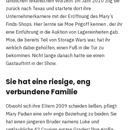
ländlichen texanischen Wurzeln. Im Jahr 2010 zog sie
zurück nach Texas und startete dort ihre
Unternehmerkarriere mit der Eröffnung des Mary’s
Finds-Shops. Hier lernte sie Moe Prigoff kennen , der ihr
eine Einführung in die Auktion von Lagereinheiten gab.
Moe, die bereits Teil von Storage Wars war, hat ihr
wirklich dabei geholfen, einen Fuß in die Tür zu
bekommen. Nicht lange danach hatte sie einen
Gastauftritt in der Show.
Sie hat eine riesige, eng
verbundene Familie
Obwohl sich ihre Eltern 2009 scheiden ließen, pflegt
Mary Padian eine sehr enge Beziehung zu beiden. Sie
hat einen jüngeren Bruder namens Luke und
unglaubliche 42 Cousins ​​ersten Grades! Ihre große