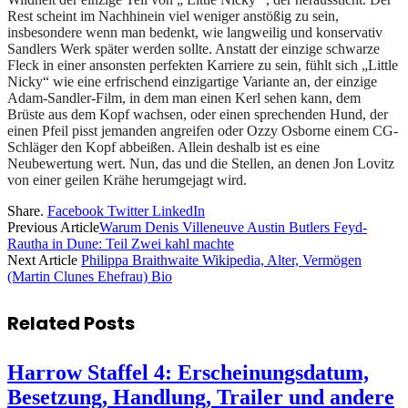
Rest scheint im Nachhinein viel weniger anstößig zu sein,
insbesondere wenn man bedenkt, wie langweilig und konservativ
Sandlers Werk später werden sollte. Anstatt der einzige schwarze
Fleck in einer ansonsten perfekten Karriere zu sein, fühlt sich „Little
Nicky“ wie eine erfrischend einzigartige Variante an, der einzige
Adam-Sandler-Film, in dem man einen Kerl sehen kann, dem
Brüste aus dem Kopf wachsen, oder einen sprechenden Hund, der
einen Pfeil pisst jemanden angreifen oder Ozzy Osborne einem CG-
Schläger den Kopf abbeißen. Allein deshalb ist es eine
Neubewertung wert. Nun, das und die Stellen, an denen Jon Lovitz
von einer geilen Krähe herumgejagt wird.
Share.
Facebook
Twitter
LinkedIn
Previous Article
Warum Denis Villeneuve Austin Butlers Feyd-
Rautha in Dune: Teil Zwei kahl machte
Next Article
Philippa Braithwaite Wikipedia, Alter, Vermögen
(Martin Clunes Ehefrau) Bio
Related
Posts
Harrow Staffel 4: Erscheinungsdatum,
Besetzung, Handlung, Trailer und andere