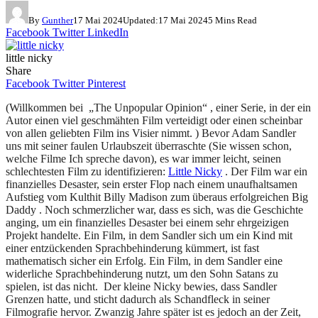
By
Gunther
17 Mai 2024
Updated:
17 Mai 2024
5 Mins Read
Facebook
Twitter
LinkedIn
little nicky
Share
Facebook
Twitter
Pinterest
(Willkommen bei „The Unpopular Opinion“ , einer Serie, in der ein
Autor einen viel geschmähten Film verteidigt oder einen scheinbar
von allen geliebten Film ins Visier nimmt. ) Bevor Adam Sandler
uns mit seiner faulen Urlaubszeit überraschte (Sie wissen schon,
welche Filme Ich spreche davon), es war immer leicht, seinen
schlechtesten Film zu identifizieren:
Little Nicky
. Der Film war ein
finanzielles Desaster, sein erster Flop nach einem unaufhaltsamen
Aufstieg vom Kulthit Billy Madison zum überaus erfolgreichen Big
Daddy . Noch schmerzlicher war, dass es sich, was die Geschichte
anging, um ein finanzielles Desaster bei einem sehr ehrgeizigen
Projekt handelte. Ein Film, in dem Sandler sich um ein Kind mit
einer entzückenden Sprachbehinderung kümmert, ist fast
mathematisch sicher ein Erfolg. Ein Film, in dem Sandler eine
widerliche Sprachbehinderung nutzt, um den Sohn Satans zu
spielen, ist das nicht. Der kleine Nicky bewies, dass Sandler
Grenzen hatte, und sticht dadurch als Schandfleck in seiner
Filmografie hervor. Zwanzig Jahre später ist es jedoch an der Zeit,