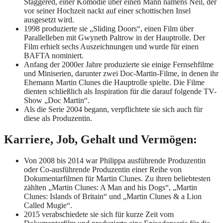
Staggered, einer Komödie über einen Mann namens Neil, der
vor seiner Hochzeit nackt auf einer schottischen Insel
ausgesetzt wird.
1998 produzierte sie „Sliding Doors“, einen Film über
Parallelleben mit Gwyneth Paltrow in der Hauptrolle. Der
Film erhielt sechs Auszeichnungen und wurde für einen
BAFTA nominiert.
Anfang der 2000er Jahre produzierte sie einige Fernsehfilme
und Miniserien, darunter zwei Doc-Martin-Filme, in denen ihr
Ehemann Martin Clunes die Hauptrolle spielte. Die Filme
dienten schließlich als Inspiration für die darauf folgende TV-
Show „Doc Martin“.
Als die Serie 2004 begann, verpflichtete sie sich auch für
diese als Produzentin.
Karriere, Job, Gehalt und Vermögen:
Von 2008 bis 2014 war Philippa ausführende Produzentin
oder Co-ausführende Produzentin einer Reihe von
Dokumentarfilmen für Martin Clunes. Zu ihren beliebtesten
zählten „Martin Clunes: A Man and his Dogs“, „Martin
Clunes: Islands of Britain“ und „Martin Clunes & a Lion
Called Mugie“.
2015 verabschiedete sie sich für kurze Zeit vom