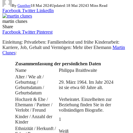
By
Gunther
18 Mai 2024
Updated:
18 Mai 2024
3 Mins Read
Facebook
Twitter
LinkedIn
martin clunes
Share
Facebook
Twitter
Pinterest
Einleitung: Privatleben: Familienheirat und frühe Kinderarbeit:
Karriere, Job, Gehalt und Vermögen: Mehr über Ehemann
Martin
Clunes
:
Zusammenfassung der persönlichen Daten
Name
Philippa Braithwaite
Alter / Wie alt /
Geburtstag /
29. März 1964. Im Jahr 2024
Geburtsdatum /
ist sie etwa 60 Jahre alt.
Geburtsdatum
Hochzeit & Ehe /
Verheiratet. Einzelheiten zur
Ehemann / Partner /
Beziehung finden Sie in der
Verlobt / Freund
vollständigen Biografie.
Kinder / Anzahl der
1
Kinder
Ethnizität / Herkunft /
Weiß