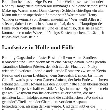
Brathähnchen das einzige Essen auf der Welt zu sein scheint oder
Rodney Dangerfield einfach nur rumhängt Hölle ohne dämonisches
Make-up. Warum muss Dana Carveys Schiedsrichterfigur ein alter
Mann mit einer superhohen Stimme sein? Warum wird Henry
Winkler (zweimal) von Bienen angegriffen? Wer weiß! Alles ist
seltsam, daher ist es nicht so katastrophal, dass die Hauptfigur des
Films auch völlig seltsam ist. Und es ist nicht so, dass sie es nicht
kommentieren oder Witze auf Nickys Kosten machen. Tatsächlich
ist das alles, was sie tun.
Laufwitze in Hülle und Fülle
Running Gags sind ein fester Bestandteil von Adam Sandlers
Komödien und Little Nicky bietet eine Menge davon. Von Quentin
Tarantinos blindem Priester, der sich auf der Flucht vor Nicky
wiederholt verletzt, über die andauernde Romanze zwischen Kevin
Nealon und seinem Liebhaber, dem Sasquatch Demon, bis hin zu
Clint Howards perversem Cameo-Auftritt, der kein Ende zu nehmen
scheint (äh, Clint Howard aus den 2000ern hatte einen überraschend
schönen Körper), schafft es Little Nicky, in nur neunzig Minuten ein
ganzes Ökosystem von Insiderwitzen zu erschaffen, die man
genießen kann. Infolgedessen sind die ausführlichen „Wo sind sie
gelandet“-Titelkarten der Charaktere vor dem Abspann
befriedigender, als man denken würde. Und dann gibt es die