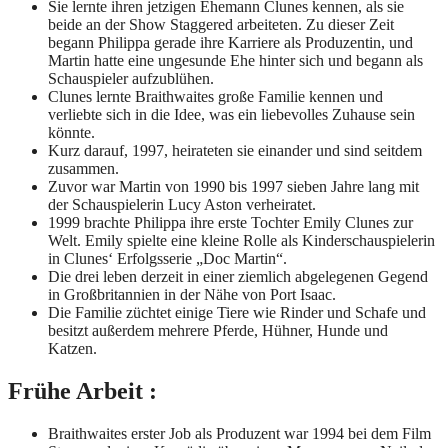
Sie lernte ihren jetzigen Ehemann Clunes kennen, als sie
beide an der Show Staggered arbeiteten. Zu dieser Zeit
begann Philippa gerade ihre Karriere als Produzentin, und
Martin hatte eine ungesunde Ehe hinter sich und begann als
Schauspieler aufzublühen.
Clunes lernte Braithwaites große Familie kennen und
verliebte sich in die Idee, was ein liebevolles Zuhause sein
könnte.
Kurz darauf, 1997, heirateten sie einander und sind seitdem
zusammen.
Zuvor war Martin von 1990 bis 1997 sieben Jahre lang mit
der Schauspielerin Lucy Aston verheiratet.
1999 brachte Philippa ihre erste Tochter Emily Clunes zur
Welt. Emily spielte eine kleine Rolle als Kinderschauspielerin
in Clunes‘ Erfolgsserie „Doc Martin“.
Die drei leben derzeit in einer ziemlich abgelegenen Gegend
in Großbritannien in der Nähe von Port Isaac.
Die Familie züchtet einige Tiere wie Rinder und Schafe und
besitzt außerdem mehrere Pferde, Hühner, Hunde und
Katzen.
Frühe Arbeit :
Braithwaites erster Job als Produzent war 1994 bei dem Film