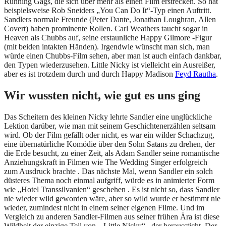
Running Gags, die sich über mehr als einen Film erstrecken. So hat
beispielsweise Rob Sneiders „You Can Do It“-Typ einen Auftritt.
Sandlers normale Freunde (Peter Dante, Jonathan Loughran, Allen
Covert) haben prominente Rollen. Carl Weathers taucht sogar in
Heaven als Chubbs auf, seine erstaunliche Happy Gilmore -Figur
(mit beiden intakten Händen). Irgendwie wünscht man sich, man
würde einen Chubbs-Film sehen, aber man ist auch einfach dankbar,
den Typen wiederzusehen. Little Nicky ist vielleicht ein Ausreißer,
aber es ist trotzdem durch und durch Happy Madison
Feyd Rautha
.
Wir wussten nicht, wie gut es uns ging
Das Scheitern des kleinen Nicky lehrte Sandler eine unglückliche
Lektion darüber, wie man mit seinem Geschichtenerzählen seltsam
wird. Ob der Film gefällt oder nicht, es war ein wilder Schachzug,
eine übernatürliche Komödie über den Sohn Satans zu drehen, der
die Erde besucht, zu einer Zeit, als Adam Sandler seine romantische
Anziehungskraft in Filmen wie The Wedding Singer erfolgreich
zum Ausdruck brachte . Das nächste Mal, wenn Sandler ein solch
düsteres Thema noch einmal aufgriff, würde es in animierter Form
wie „Hotel Transsilvanien“ geschehen . Es ist nicht so, dass Sandler
nie wieder wild geworden wäre, aber so wild wurde er bestimmt nie
wieder, zumindest nicht in einem seiner eigenen Filme. Und im
Vergleich zu anderen Sandler-Filmen aus seiner frühen Ära ist diese
Wildheit der einzige Teil von „ Little Nicky“ , der heraussticht. Der