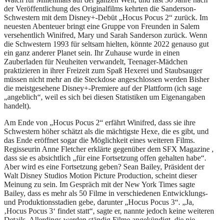
der Veröffentlichung des Originalfilms kehrten die Sanderson-
Schwestern mit dem Disney+-Debüt „Hocus Pocus 2“ zurück. Im
neuesten Abenteuer bringt eine Gruppe von Freunden in Salem
versehentlich Winifred, Mary und Sarah Sanderson zurück. Wenn
die Schwestern 1993 für seltsam hielten, könnte 2022 genauso gut
ein ganz anderer Planet sein. Ihr Zuhause wurde in einen
Zauberladen für Neuheiten verwandelt, Teenager-Mädchen
praktizieren in ihrer Freizeit zum Spaß Hexerei und Staubsauger
müssen nicht mehr an die Steckdose angeschlossen werden Bisher
die meistgesehene Disney+-Premiere auf der Plattform (ich sage
„angeblich“, weil es sich bei diesen Statistiken um Eigenangaben
handelt).
Am Ende von „Hocus Pocus 2“ erfährt Winifred, dass sie ihre
Schwestern höher schätzt als die mächtigste Hexe, die es gibt, und
das Ende eröffnet sogar die Möglichkeit eines weiteren Films.
Regisseurin Anne Fletcher erklärte gegenüber dem SFX Magazine ,
dass sie es absichtlich „für eine Fortsetzung offen gehalten habe“.
Aber wird es eine Fortsetzung geben? Sean Bailey, Präsident der
Walt Disney Studios Motion Picture Production, scheint dieser
Meinung zu sein. Im Gespräch mit der New York Times sagte
Bailey, dass es mehr als 50 Filme in verschiedenen Entwicklungs-
und Produktionsstadien gebe, darunter „Hocus Pocus 3“. „Ja,
‚Hocus Pocus 3‘ findet statt“, sagte er, nannte jedoch keine weiteren
Details. Allerdings werden ständig Filme angekündigt, die nie