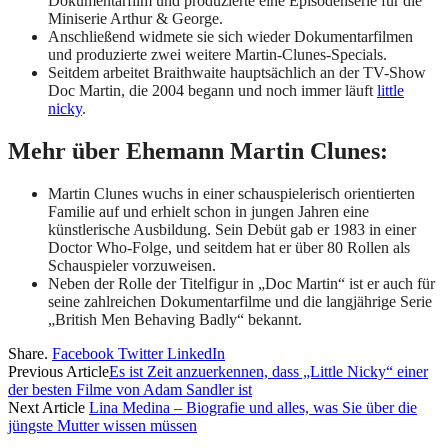
Dokumentarfilm und produzierte eine Episodenserie für die
Miniserie Arthur & George.
Anschließend widmete sie sich wieder Dokumentarfilmen
und produzierte zwei weitere Martin-Clunes-Specials.
Seitdem arbeitet Braithwaite hauptsächlich an der TV-Show
Doc Martin, die 2004 begann und noch immer läuft
little
nicky
.
Mehr über Ehemann Martin Clunes:
Martin Clunes wuchs in einer schauspielerisch orientierten
Familie auf und erhielt schon in jungen Jahren eine
künstlerische Ausbildung. Sein Debüt gab er 1983 in einer
Doctor Who-Folge, und seitdem hat er über 80 Rollen als
Schauspieler vorzuweisen.
Neben der Rolle der Titelfigur in „Doc Martin“ ist er auch für
seine zahlreichen Dokumentarfilme und die langjährige Serie
„British Men Behaving Badly“ bekannt.
Share.
Facebook
Twitter
LinkedIn
Previous Article
Es ist Zeit anzuerkennen, dass „Little Nicky“ einer
der besten Filme von Adam Sandler ist
Next Article
Lina Medina – Biografie und alles, was Sie über die
jüngste Mutter wissen müssen