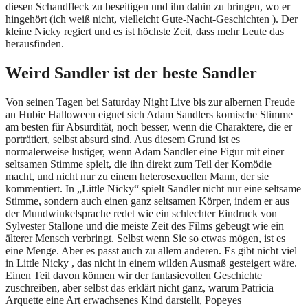
diesen Schandfleck zu beseitigen und ihn dahin zu bringen, wo er
hingehört (ich weiß nicht, vielleicht Gute-Nacht-Geschichten ). Der
kleine Nicky regiert und es ist höchste Zeit, dass mehr Leute das
herausfinden.
Weird Sandler ist der beste Sandler
Von seinen Tagen bei Saturday Night Live bis zur albernen Freude
an Hubie Halloween eignet sich Adam Sandlers komische Stimme
am besten für Absurdität, noch besser, wenn die Charaktere, die er
porträtiert, selbst absurd sind. Aus diesem Grund ist es
normalerweise lustiger, wenn Adam Sandler eine Figur mit einer
seltsamen Stimme spielt, die ihn direkt zum Teil der Komödie
macht, und nicht nur zu einem heterosexuellen Mann, der sie
kommentiert. In „Little Nicky“ spielt Sandler nicht nur eine seltsame
Stimme, sondern auch einen ganz seltsamen Körper, indem er aus
der Mundwinkelsprache redet wie ein schlechter Eindruck von
Sylvester Stallone und die meiste Zeit des Films gebeugt wie ein
älterer Mensch verbringt. Selbst wenn Sie so etwas mögen, ist es
eine Menge. Aber es passt auch zu allem anderen. Es gibt nicht viel
in Little Nicky , das nicht in einem wilden Ausmaß gesteigert wäre.
Einen Teil davon können wir der fantasievollen Geschichte
zuschreiben, aber selbst das erklärt nicht ganz, warum Patricia
Arquette eine Art erwachsenes Kind darstellt, Popeyes