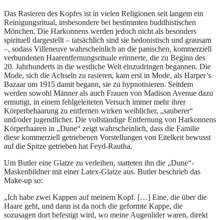
Das Rasieren des Kopfes ist in vielen Religionen seit langem ein
Reinigungsritual, insbesondere bei bestimmten buddhistischen
Mönchen. Die Harkonnens werden jedoch nicht als besonders
spirituell dargestellt – tatsächlich sind sie hedonistisch und grausam
–, sodass Villeneuve wahrscheinlich an die panischen, kommerziell
verbundenen Haarentfernungsrituale erinnerte, die zu Beginn des
20. Jahrhunderts in die westliche Welt einzudringen begannen. Die
Mode, sich die Achseln zu rasieren, kam erst in Mode, als Harper’s
Bazaar um 1915 damit begann, sie zu hypnotisieren. Seitdem
werden sowohl Männer als auch Frauen von Madison Avenue dazu
ermutigt, in einem fehlgeleiteten Versuch immer mehr ihrer
Körperbehaarung zu entfernen wirken weiblicher, „sauberer“
und/oder jugendlicher. Die vollständige Entfernung von Harkonnens
Körperhaaren in „Dune“ zeigt wahrscheinlich, dass die Familie
diese kommerziell getriebenen Vorstellungen von Eitelkeit bewusst
auf die Spitze getrieben hat Feyd-Rautha.
Um Butler eine Glatze zu verleihen, statteten ihn die „Dune“-
Maskenbildner mit einer Latex-Glatze aus. Butler beschrieb das
Make-up so:
„Ich habe zwei Kappen auf meinem Kopf. […] Eine, die über die
Haare geht, und dann ist da noch die geformte Kappe, die
sozusagen dort befestigt wird, wo meine Augenlider waren, direkt