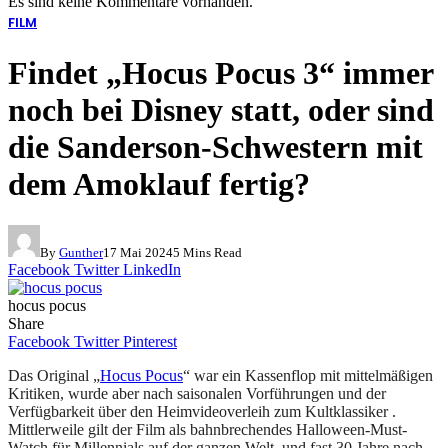
Es sind keine Kommentare vorhanden.
FILM
Findet „Hocus Pocus 3“ immer
noch bei Disney statt, oder sind
die Sanderson-Schwestern mit
dem Amoklauf fertig?
By
Gunther
17 Mai 2024
5 Mins Read
Facebook
Twitter
LinkedIn
hocus pocus
Share
Facebook
Twitter
Pinterest
Das Original „
Hocus Pocus
“ war ein Kassenflop mit mittelmäßigen
Kritiken, wurde aber nach saisonalen Vorführungen und der
Verfügbarkeit über den Heimvideoverleih zum Kultklassiker .
Mittlerweile gilt der Film als bahnbrechendes Halloween-Must-
Watch für Millennials auf der ganzen Welt, und fast 30 Jahre nach