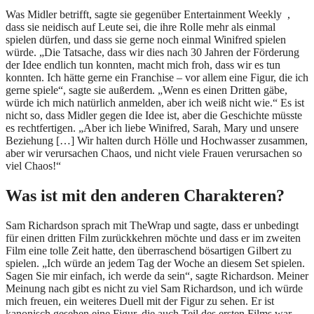
Was Midler betrifft, sagte sie gegenüber Entertainment Weekly ,
dass sie neidisch auf Leute sei, die ihre Rolle mehr als einmal
spielen dürfen, und dass sie gerne noch einmal Winifred spielen
würde. „Die Tatsache, dass wir dies nach 30 Jahren der Förderung
der Idee endlich tun konnten, macht mich froh, dass wir es tun
konnten. Ich hätte gerne ein Franchise – vor allem eine Figur, die ich
gerne spiele“, sagte sie außerdem. „Wenn es einen Dritten gäbe,
würde ich mich natürlich anmelden, aber ich weiß nicht wie.“ Es ist
nicht so, dass Midler gegen die Idee ist, aber die Geschichte müsste
es rechtfertigen. „Aber ich liebe Winifred, Sarah, Mary und unsere
Beziehung […] Wir halten durch Hölle und Hochwasser zusammen,
aber wir verursachen Chaos, und nicht viele Frauen verursachen so
viel Chaos!“
Was ist mit den anderen Charakteren?
Sam Richardson sprach mit TheWrap und sagte, dass er unbedingt
für einen dritten Film zurückkehren möchte und dass er im zweiten
Film eine tolle Zeit hatte, den überraschend bösartigen Gilbert zu
spielen. „Ich würde an jedem Tag der Woche an diesem Set spielen.
Sagen Sie mir einfach, ich werde da sein“, sagte Richardson. Meiner
Meinung nach gibt es nicht zu viel Sam Richardson, und ich würde
mich freuen, ein weiteres Duell mit der Figur zu sehen. Er ist
kanonisch gesehen eine Figur, die auch Teil des ersten Films war,