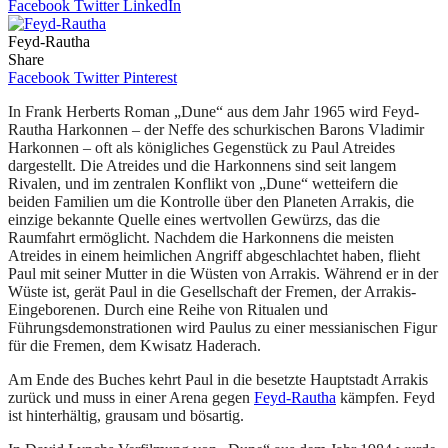
Facebook
Twitter
LinkedIn
Feyd-Rautha
Share
Facebook
Twitter
Pinterest
In Frank Herberts Roman „Dune“ aus dem Jahr 1965 wird Feyd-
Rautha Harkonnen – der Neffe des schurkischen Barons Vladimir
Harkonnen – oft als königliches Gegenstück zu Paul Atreides
dargestellt. Die Atreides und die Harkonnens sind seit langem
Rivalen, und im zentralen Konflikt von „Dune“ wetteifern die
beiden Familien um die Kontrolle über den Planeten Arrakis, die
einzige bekannte Quelle eines wertvollen Gewürzs, das die
Raumfahrt ermöglicht. Nachdem die Harkonnens die meisten
Atreides in einem heimlichen Angriff abgeschlachtet haben, flieht
Paul mit seiner Mutter in die Wüsten von Arrakis. Während er in der
Wüste ist, gerät Paul in die Gesellschaft der Fremen, der Arrakis-
Eingeborenen. Durch eine Reihe von Ritualen und
Führungsdemonstrationen wird Paulus zu einer messianischen Figur
für die Fremen, dem Kwisatz Haderach.
Am Ende des Buches kehrt Paul in die besetzte Hauptstadt Arrakis
zurück und muss in einer Arena gegen
Feyd-Rautha
kämpfen. Feyd
ist hinterhältig, grausam und bösartig.