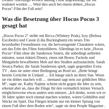
realisiert werden … Wird dies auch bei einem dritten „Hocus
Pocus“-Film der Fall sein?
Was die Besetzung über Hocus Pocus 3
gesagt hat
„Hocus Pocus 2“ stellte mit Becca (Whitney Peak), Izzy (Belissa
Escobedo) und Cassie (Lilia Buckingham) ein neues Trio
hexenhafter Freundinnen vor, die hervorragende Charaktere wären,
um das Erbe des Films fortzuführen. Allerdings ist es kein „Hocus
Pocus“-Film ohne die Sanderson Sisters, die unbedingt auftreten
müssten, sonst riskiert Disney, einen mit Besen, Fackeln und
Mistgabeln bewaffneten Mob auf den Straßen aufzustacheln. Sarah
Jessica Parker, die Sarah Sanderson spielt, sagte gegenüber Extra
TV , dass sie unter einer Bedingung an Bord sei. „Bette bringt
bereits Gerüchte in Umlauf … Ich hänge mich an ihren Star. Wenn
sie ein drittes machen will … niemand sagt nein zur göttlichen Miss
M“, sagte sie. Kathy Najimy scheint nicht gegen die Idee zu sein,
erkennt aber an, dass die Dinge für den vermutlich letzten Versuch
möglicherweise etwas anders sein müssen. „Ich denke, wenn wir es
30 Jahre später noch einmal machen würden, wären Gehhilfen und
Stöcke im Spiel. Das Fliegen könnte nur ein kleiner Sprung von
einem Fuß über dem Boden sein“, sagte sie dem People Magazine .