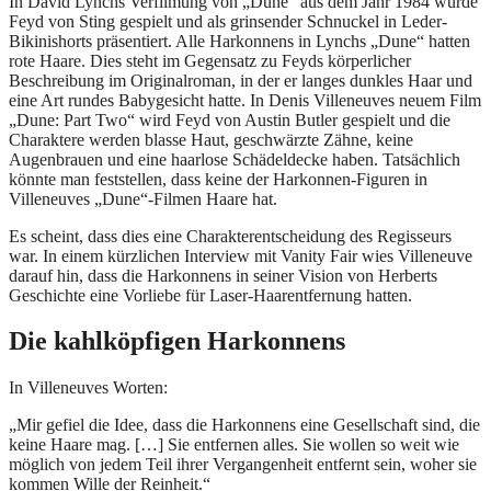
In David Lynchs Verfilmung von „Dune“ aus dem Jahr 1984 wurde
Feyd von Sting gespielt und als grinsender Schnuckel in Leder-
Bikinishorts präsentiert. Alle Harkonnens in Lynchs „Dune“ hatten
rote Haare. Dies steht im Gegensatz zu Feyds körperlicher
Beschreibung im Originalroman, in der er langes dunkles Haar und
eine Art rundes Babygesicht hatte. In Denis Villeneuves neuem Film
„Dune: Part Two“ wird Feyd von Austin Butler gespielt und die
Charaktere werden blasse Haut, geschwärzte Zähne, keine
Augenbrauen und eine haarlose Schädeldecke haben. Tatsächlich
könnte man feststellen, dass keine der Harkonnen-Figuren in
Villeneuves „Dune“-Filmen Haare hat.
Es scheint, dass dies eine Charakterentscheidung des Regisseurs
war. In einem kürzlichen Interview mit Vanity Fair wies Villeneuve
darauf hin, dass die Harkonnens in seiner Vision von Herberts
Geschichte eine Vorliebe für Laser-Haarentfernung hatten.
Die kahlköpfigen Harkonnens
In Villeneuves Worten:
„Mir gefiel die Idee, dass die Harkonnens eine Gesellschaft sind, die
keine Haare mag. […] Sie entfernen alles. Sie wollen so weit wie
möglich von jedem Teil ihrer Vergangenheit entfernt sein, woher sie
kommen Wille der Reinheit.“