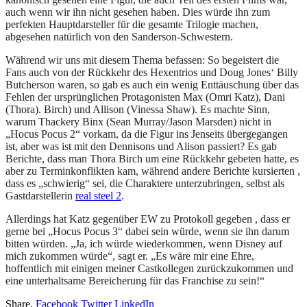
auch wenn wir ihn nicht gesehen haben. Dies würde ihn zum
perfekten Hauptdarsteller für die gesamte Trilogie machen,
abgesehen natürlich von den Sanderson-Schwestern.
Während wir uns mit diesem Thema befassen: So begeistert die
Fans auch von der Rückkehr des Hexentrios und Doug Jones‘ Billy
Butcherson waren, so gab es auch ein wenig Enttäuschung über das
Fehlen der ursprünglichen Protagonisten Max (Omri Katz), Dani
(Thora). Birch) und Allison (Vinessa Shaw). Es machte Sinn,
warum Thackery Binx (Sean Murray/Jason Marsden) nicht in
„Hocus Pocus 2“ vorkam, da die Figur ins Jenseits übergegangen
ist, aber was ist mit den Dennisons und Alison passiert? Es gab
Berichte, dass man Thora Birch um eine Rückkehr gebeten hatte, es
aber zu Terminkonflikten kam, während andere Berichte kursierten ,
dass es „schwierig“ sei, die Charaktere unterzubringen, selbst als
Gastdarstellerin
real steel 2
.
Allerdings hat Katz gegenüber EW zu Protokoll gegeben , dass er
gerne bei „Hocus Pocus 3“ dabei sein würde, wenn sie ihn darum
bitten würden. „Ja, ich würde wiederkommen, wenn Disney auf
mich zukommen würde“, sagt er. „Es wäre mir eine Ehre,
hoffentlich mit einigen meiner Castkollegen zurückzukommen und
eine unterhaltsame Bereicherung für das Franchise zu sein!“
Share.
Facebook
Twitter
LinkedIn