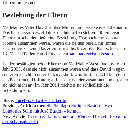
Filmen mitgespielt.
Beziehung der Eltern
Madelaines Vater David ist ihre Mutter und Teas zweiter Ehemann.
Das Paar begann zwei Jahre, nachdem Tea sich von ihrem ersten
Ehemann scheiden ließ, eine Beziehung. Erst nachdem sie zwei
Monate zusammen waren, waren die beiden bereit, für immer
zusammen zu sein. Das zuvor romantisch verlobte Paar schloss am
13. Mai 1997 den Bund fürs Leben
santiago enrique baston
.
Leider bestätigten beide Eltern von Madelaine West Duchovny im
Jahr 2008, dass sie nicht zusammen waren und dass David wegen
seiner Sexsucht in einer Entzugsklinik war. Im Jahr 2014 keimte für
das Paar erneut Hoffnung auf, als sie wieder zusammenkamen, aber
sie hielt nicht an. Im Jahr 2014 reichten sie schließlich die
Scheidung ein.
Share.
Facebook
Twitter
LinkedIn
Previous Article
Lernen Sie Santiago Enrique Bastón – Eva
Longorias Sohn mit José Bastón – kennen
Next Article
Ricardo Antonio Chavira – Marcea Dietzel Ehemann,
der Schauspieler ist