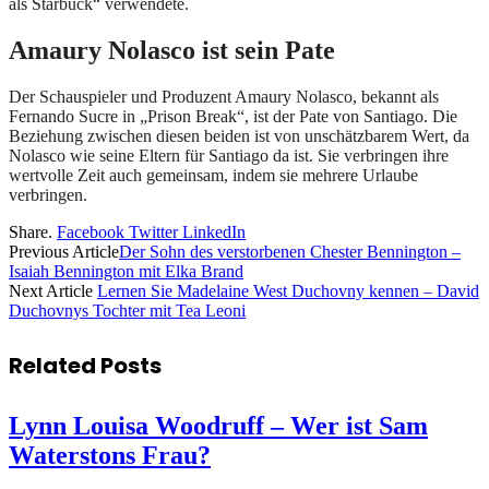
als Starbuck“ verwendete.
Amaury Nolasco ist sein Pate
Der Schauspieler und Produzent Amaury Nolasco, bekannt als
Fernando Sucre in „Prison Break“, ist der Pate von Santiago. Die
Beziehung zwischen diesen beiden ist von unschätzbarem Wert, da
Nolasco wie seine Eltern für Santiago da ist. Sie verbringen ihre
wertvolle Zeit auch gemeinsam, indem sie mehrere Urlaube
verbringen.
Share.
Facebook
Twitter
LinkedIn
Previous Article
Der Sohn des verstorbenen Chester Bennington –
Isaiah Bennington mit Elka Brand
Next Article
Lernen Sie Madelaine West Duchovny kennen – David
Duchovnys Tochter mit Tea Leoni
Related
Posts
Lynn Louisa Woodruff – Wer ist Sam
Waterstons Frau?