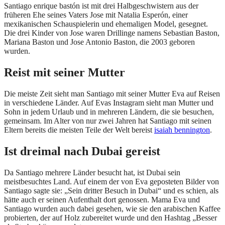
Santiago enrique bastón ist mit drei Halbgeschwistern aus der
früheren Ehe seines Vaters Jose mit Natalia Esperón, einer
mexikanischen Schauspielerin und ehemaligen Model, gesegnet.
Die drei Kinder von Jose waren Drillinge namens Sebastian Baston,
Mariana Baston und Jose Antonio Baston, die 2003 geboren
wurden.
Reist mit seiner Mutter
Die meiste Zeit sieht man Santiago mit seiner Mutter Eva auf Reisen
in verschiedene Länder. Auf Evas Instagram sieht man Mutter und
Sohn in jedem Urlaub und in mehreren Ländern, die sie besuchen,
gemeinsam. Im Alter von nur zwei Jahren hat Santiago mit seinen
Eltern bereits die meisten Teile der Welt bereist
isaiah bennington
.
Ist dreimal nach Dubai gereist
Da Santiago mehrere Länder besucht hat, ist Dubai sein
meistbesuchtes Land. Auf einem der von Eva geposteten Bilder von
Santiago sagte sie: „Sein dritter Besuch in Dubai“ und es schien, als
hätte auch er seinen Aufenthalt dort genossen. Mama Eva und
Santiago wurden auch dabei gesehen, wie sie den arabischen Kaffee
probierten, der auf Holz zubereitet wurde und den Hashtag „Besser