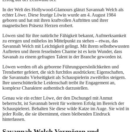
In der Welt des Hollywood-Glamours glänzt Savannah Welch als
echter Löwe. Diese feurige Löwin wurde am 4. August 1984
geboren und hat mit ihren kraftvollen Auftritten und ihrer
magnetischen Präsenz Herzen erobert.
Löwen sind für ihre natürliche Fähigkeit bekannt, Aufmerksamkeit
zu erregen und mühelos im Mittelpunkt zu stehen – etwas, das
Savannah Welch mit Leichtigkeit gelingt. Mit ihrem selbstbewussten
Auftreten und ihrem fesselnden Charme ist es kein Wunder, dass
Savanah zu einem gefragten Talent in der Branche geworden ist.
Löwen werden oft als geborene Führungspersönlichkeiten und
Trendsetter gefeiert, die sich furchtlos ausdrücken; Eigenschaften,
die Savannahs Vielseitigkeit als Schauspielerin zweifellos steigern.
Ihre unerschütterliche Leidenschaft treibt ihr Engagement an,
komplexe Charaktere authentisch darzustellen.
Genau wie ein echter Löwe, der den Dschungel mit Anmut
beherrscht, ist Savannah bereit für weiteren Erfolg im Bereich der
Schauspielerei. Behalten Sie diese wilde Katze im Auge. Sie wird in
jeder Rolle, die sie übernimmt, einen bleibenden Eindruck
hinterlassen.
Savannah Welch Vermögen und