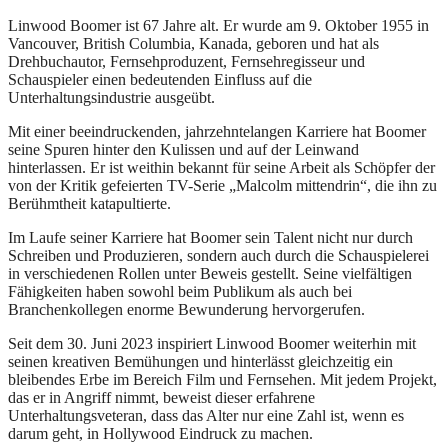
Linwood Boomer ist 67 Jahre alt. Er wurde am 9. Oktober 1955 in
Vancouver, British Columbia, Kanada, geboren und hat als
Drehbuchautor, Fernsehproduzent, Fernsehregisseur und
Schauspieler einen bedeutenden Einfluss auf die
Unterhaltungsindustrie ausgeübt.
Mit einer beeindruckenden, jahrzehntelangen Karriere hat Boomer
seine Spuren hinter den Kulissen und auf der Leinwand
hinterlassen. Er ist weithin bekannt für seine Arbeit als Schöpfer der
von der Kritik gefeierten TV-Serie „Malcolm mittendrin“, die ihn zu
Berühmtheit katapultierte.
Im Laufe seiner Karriere hat Boomer sein Talent nicht nur durch
Schreiben und Produzieren, sondern auch durch die Schauspielerei
in verschiedenen Rollen unter Beweis gestellt. Seine vielfältigen
Fähigkeiten haben sowohl beim Publikum als auch bei
Branchenkollegen enorme Bewunderung hervorgerufen.
Seit dem 30. Juni 2023 inspiriert Linwood Boomer weiterhin mit
seinen kreativen Bemühungen und hinterlässt gleichzeitig ein
bleibendes Erbe im Bereich Film und Fernsehen. Mit jedem Projekt,
das er in Angriff nimmt, beweist dieser erfahrene
Unterhaltungsveteran, dass das Alter nur eine Zahl ist, wenn es
darum geht, in Hollywood Eindruck zu machen.