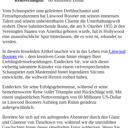
Reinvermögen:
60 Millionen Dollar
Vom Schauspieler zum gefeierten Drehbuchautor und
Fernsehproduzenten hat Linwood Boomer mit seinem immensen
Talent und seinem unbestreitbaren Charme die Unterhaltungswelt
erobert. Diese bahnbrechende Ikone, die am 9. Oktober 1955 in den
Vereinigten Staaten von Amerika geboren wurde, hat in Hollywood
eine unauslöschliche Spur hinterlassen, die es wert ist, erkundet zu
werden.
In diesem fesselnden Artikel tauchen wir in das Leben von
Linwood
Boomer
ein – dem kreativen Genie hinter einigen Ihrer
Lieblingsfernsehsendungen. Entdecken Sie, wie sich dieser
vielseitig talentierte Künstler von einem vielversprechenden
Schauspieler zum Mastermind hinter legendären Sitcoms
entwickelte, die weltweit Herzen erobert haben.
Entdecken Sie seine Erfolgsgeheimnisse, während er seine
bemerkenswerte Reise voller Triumphe und Rückschläge teilt. Mit
einem unglaublichen Nettovermögen von 60 Millionen US-Dollar
ist Linwood Boomers Aufstieg zum Ruhm geradezu
außergewöhnlich.
Bereiten Sie sich auf ein aufregendes Abenteuer durch den Glanz
und Glamour von Tinseltown vor, während wir die unerzählten
Geschichten hinter dieser rätselhaften Figur aufdecken. Wenn Sie