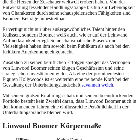
die die Herzen der Zuschauer weltweit erobert haben. Von der
Entwicklung fesselnder Handlungsstränge bis hin zur Lebendigkeit
von Charakteren durch seine schauspielerischen Fähigkeiten sind
Boomers Beiträge unbestreitbar.
Er verfügt nicht nur über außergewöhnliches Talent hinter den
Kulissen, sondern Boomer weiß auch, wie er auf der Leinwand
Aufmerksamkeit erregt. Seine charismatische Präsenz und
Vielseitigkeit haben ihm sowohl beim Publikum als auch bei den
Kritikern Anerkennung eingebracht.
Zusätzlich zu seinen beruflichen Erfolgen spiegelt das Vermögen
von Linwood Boomer seinen klugen Geschäftssinn und seine
strategischen Investitionen wider. Als eine der prominentesten
Figuren Hollywoods ist er weiterhin eine treibende Kraft bei der
Gestaltung der Unterhaltungslandschaft
savannah welch
.
Mit seinem großen Erfahrungsschatz und seinem beeindruckenden
Portfolio besteht kein Zweifel daran, dass Linwood Boomer auch in
den kommenden Jahren eine einflussreiche Persönlichkeit in der
Unterhaltungsbranche bleiben wird.
Linwood Boomer Körpermaße
Höhe:
Keine Daten