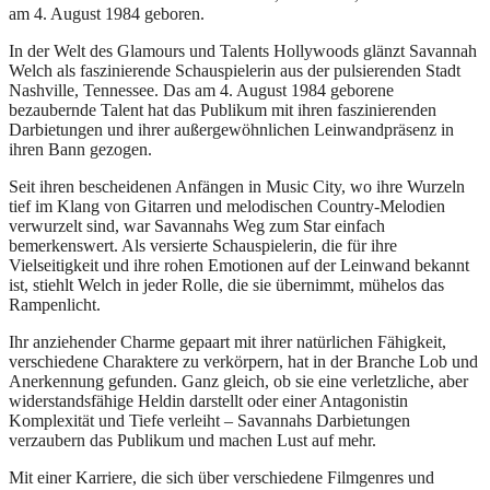
am 4. August 1984 geboren.
In der Welt des Glamours und Talents Hollywoods glänzt Savannah
Welch als faszinierende Schauspielerin aus der pulsierenden Stadt
Nashville, Tennessee. Das am 4. August 1984 geborene
bezaubernde Talent hat das Publikum mit ihren faszinierenden
Darbietungen und ihrer außergewöhnlichen Leinwandpräsenz in
ihren Bann gezogen.
Seit ihren bescheidenen Anfängen in Music City, wo ihre Wurzeln
tief im Klang von Gitarren und melodischen Country-Melodien
verwurzelt sind, war Savannahs Weg zum Star einfach
bemerkenswert. Als versierte Schauspielerin, die für ihre
Vielseitigkeit und ihre rohen Emotionen auf der Leinwand bekannt
ist, stiehlt Welch in jeder Rolle, die sie übernimmt, mühelos das
Rampenlicht.
Ihr anziehender Charme gepaart mit ihrer natürlichen Fähigkeit,
verschiedene Charaktere zu verkörpern, hat in der Branche Lob und
Anerkennung gefunden. Ganz gleich, ob sie eine verletzliche, aber
widerstandsfähige Heldin darstellt oder einer Antagonistin
Komplexität und Tiefe verleiht – Savannahs Darbietungen
verzaubern das Publikum und machen Lust auf mehr.
Mit einer Karriere, die sich über verschiedene Filmgenres und