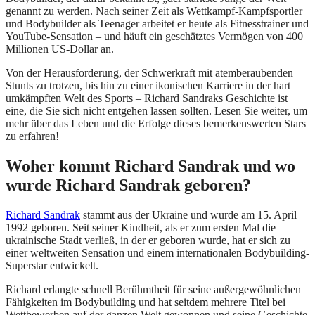
genannt zu werden. Nach seiner Zeit als Wettkampf-Kampfsportler
und Bodybuilder als Teenager arbeitet er heute als Fitnesstrainer und
YouTube-Sensation – und häuft ein geschätztes Vermögen von 400
Millionen US-Dollar an.
Von der Herausforderung, der Schwerkraft mit atemberaubenden
Stunts zu trotzen, bis hin zu einer ikonischen Karriere in der hart
umkämpften Welt des Sports – Richard Sandraks Geschichte ist
eine, die Sie sich nicht entgehen lassen sollten. Lesen Sie weiter, um
mehr über das Leben und die Erfolge dieses bemerkenswerten Stars
zu erfahren!
Woher kommt Richard Sandrak und wo
wurde Richard Sandrak geboren?
Richard Sandrak
stammt aus der Ukraine und wurde am 15. April
1992 geboren. Seit seiner Kindheit, als er zum ersten Mal die
ukrainische Stadt verließ, in der er geboren wurde, hat er sich zu
einer weltweiten Sensation und einem internationalen Bodybuilding-
Superstar entwickelt.
Richard erlangte schnell Berühmtheit für seine außergewöhnlichen
Fähigkeiten im Bodybuilding und hat seitdem mehrere Titel bei
Wettbewerben auf der ganzen Welt gewonnen und seine Geschichte