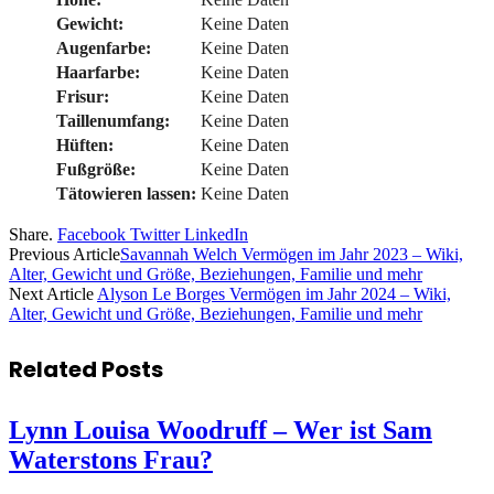
Gewicht:
Keine Daten
Augenfarbe:
Keine Daten
Haarfarbe:
Keine Daten
Frisur:
Keine Daten
Taillenumfang:
Keine Daten
Hüften:
Keine Daten
Fußgröße:
Keine Daten
Tätowieren lassen:
Keine Daten
Share.
Facebook
Twitter
LinkedIn
Previous Article
Savannah Welch Vermögen im Jahr 2023 – Wiki,
Alter, Gewicht und Größe, Beziehungen, Familie und mehr
Next Article
Alyson Le Borges Vermögen im Jahr 2024 – Wiki,
Alter, Gewicht und Größe, Beziehungen, Familie und mehr
Related
Posts
Lynn Louisa Woodruff – Wer ist Sam
Waterstons Frau?