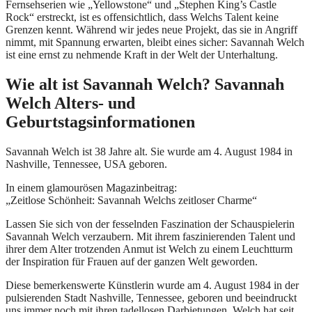
Fernsehserien wie „Yellowstone“ und „Stephen King’s Castle
Rock“ erstreckt, ist es offensichtlich, dass Welchs Talent keine
Grenzen kennt. Während wir jedes neue Projekt, das sie in Angriff
nimmt, mit Spannung erwarten, bleibt eines sicher: Savannah Welch
ist eine ernst zu nehmende Kraft in der Welt der Unterhaltung.
Wie alt ist Savannah Welch? Savannah
Welch Alters- und
Geburtstagsinformationen
Savannah Welch ist 38 Jahre alt. Sie wurde am 4. August 1984 in
Nashville, Tennessee, USA geboren.
In einem glamourösen Magazinbeitrag:
„Zeitlose Schönheit: Savannah Welchs zeitloser Charme“
Lassen Sie sich von der fesselnden Faszination der Schauspielerin
Savannah Welch verzaubern. Mit ihrem faszinierenden Talent und
ihrer dem Alter trotzenden Anmut ist Welch zu einem Leuchtturm
der Inspiration für Frauen auf der ganzen Welt geworden.
Diese bemerkenswerte Künstlerin wurde am 4. August 1984 in der
pulsierenden Stadt Nashville, Tennessee, geboren und beeindruckt
uns immer noch mit ihren tadellosen Darbietungen. Welch hat seit