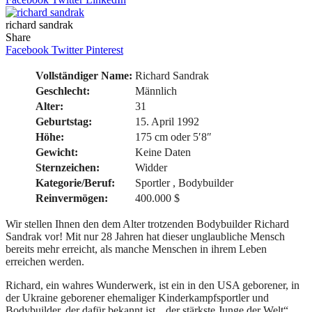
richard sandrak
Share
Facebook
Twitter
Pinterest
Vollständiger Name:
Richard Sandrak
Geschlecht:
Männlich
Alter:
31
Geburtstag:
15. April 1992
Höhe:
175 cm oder 5′8″
Gewicht:
Keine Daten
Sternzeichen:
Widder
Kategorie/Beruf:
Sportler , Bodybuilder
Reinvermögen:
400.000 $
Wir stellen Ihnen den dem Alter trotzenden Bodybuilder Richard
Sandrak vor! Mit nur 28 Jahren hat dieser unglaubliche Mensch
bereits mehr erreicht, als manche Menschen in ihrem Leben
erreichen werden.
Richard, ein wahres Wunderwerk, ist ein in den USA geborener, in
der Ukraine geborener ehemaliger Kinderkampfsportler und
Bodybuilder, der dafür bekannt ist, „der stärkste Junge der Welt“