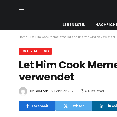
LEBENSSTIL
NACHRICH
Home
»
Let Him Cook Meme: Was ist das und wie wird es verwendet
UNTERHALTUNG
Let Him Cook Meme:
verwendet
By
Gunther
7 Februar 2025
6 Mins Read
Facebook
Twitter
Linke