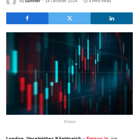
By
Gunther
16 Oktober 2024
4 Mins Read
Empos
London, Vereinigtes Königreich –
Empos.io
, ein