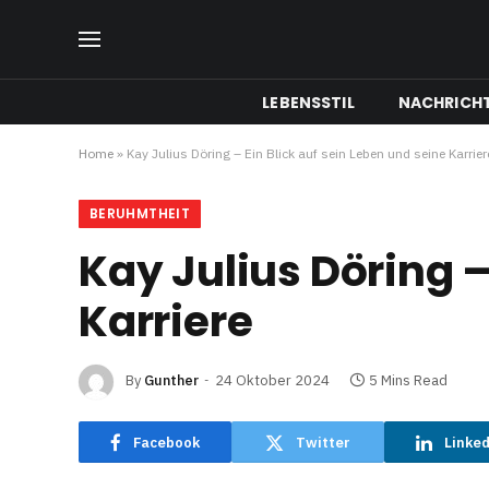
LEBENSSTIL
NACHRICH
Home
»
Kay Julius Döring – Ein Blick auf sein Leben und seine Karrier
BERUHMTHEIT
Kay Julius Döring –
Karriere
By
Gunther
24 Oktober 2024
5 Mins Read
Facebook
Twitter
Linke