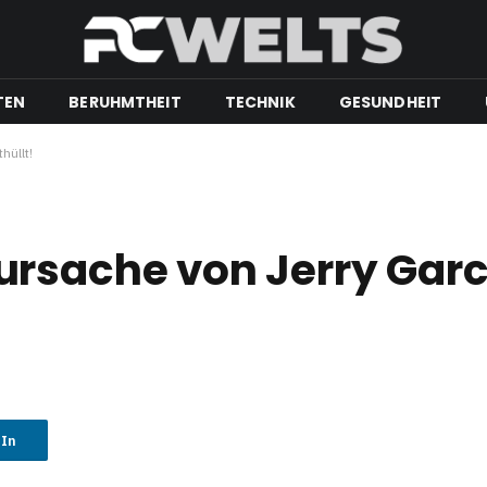
TEN
BERUHMTHEIT
TECHNIK
GESUNDHEIT
hüllt!
rsache von Jerry Garc
dIn