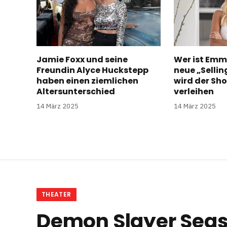
Jamie Foxx und seine
Wer ist Emm
Freundin Alyce Huckstepp
neue „Selli
haben einen ziemlichen
wird der Sh
Altersunterschied
verleihen
14 März 2025
14 März 2025
THEATER
Demon Slayer Seas