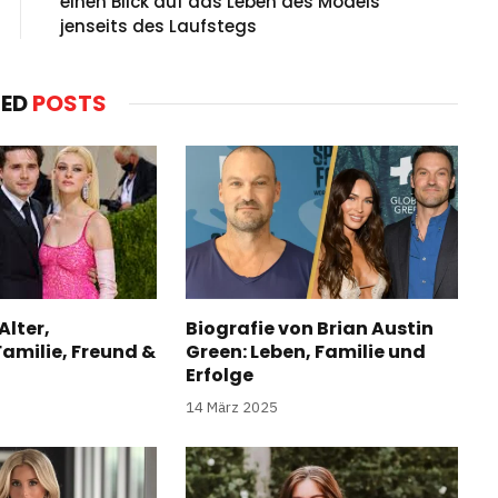
einen Blick auf das Leben des Models
jenseits des Laufstegs
TED
POSTS
Alter,
Biografie von Brian Austin
amilie, Freund &
Green: Leben, Familie und
Erfolge
14 März 2025