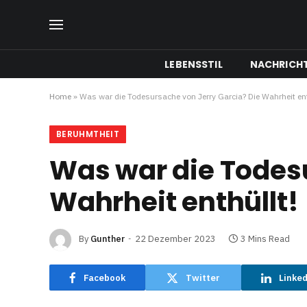
LEBENSSTIL
NACHRICH
Home
»
Was war die Todesursache von Jerry Garcia? Die Wahrheit ent
BERUHMTHEIT
Was war die Todesu
Wahrheit enthüllt!
By
Gunther
22 Dezember 2023
3 Mins Read
Facebook
Twitter
Linke