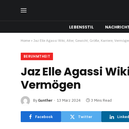
LEBENSSTIL
NACHRICH
Home
»
Jaz Elle Agassi Wiki, Alter, Gewicht, Größe, Karriere, Vermöge
BERUHMTHEIT
Jaz Elle Agassi Wiki
Vermögen
By
Gunther
13 März 2024
3 Mins Read
Facebook
Twitter
Linke