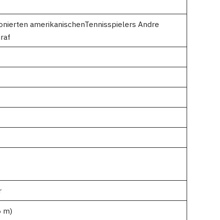
onierten amerikanischenTennisspielers Andre
raf
r
6 m)