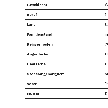
Geschlecht
W
Beruf
I
Land
U
Familienstand
i
Reinvermögen
7
Augenfarbe
H
Haarfarbe
B
Staatsangehörigkeit
a
Vater
J
Mutter
D