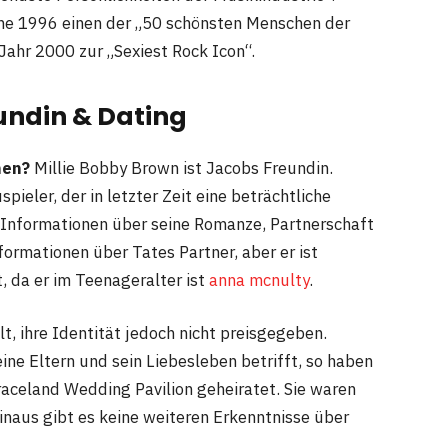
ne 1996 einen der „50 schönsten Menschen der
Jahr 2000 zur „Sexiest Rock Icon“.
undin & Dating
men?
Millie Bobby Brown ist Jacobs Freundin.
pieler, der in letzter Zeit eine beträchtliche
Informationen über seine Romanze, Partnerschaft
formationen über Tates Partner, aber er ist
t, da er im Teenageralter ist
anna mcnulty
.
lt, ihre Identität jedoch nicht preisgegeben.
eine Eltern und sein Liebesleben betrifft, so haben
raceland Wedding Pavilion geheiratet. Sie waren
inaus gibt es keine weiteren Erkenntnisse über