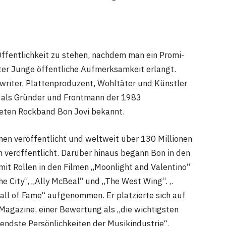
Öffentlichkeit zu stehen, nachdem man ein Promi-
mter Junge öffentliche Aufmerksamkeit erlangt.
gwriter, Plattenproduzent, Wohltäter und Künstler
em als Gründer und Frontmann der 1983
eten Rockband Bon Jovi bekannt.
n veröffentlicht und weltweit über 130 Millionen
 veröffentlicht. Darüber hinaus begann Bon in den
 mit Rollen in den Filmen „Moonlight and Valentino“
e City“, „Ally McBeal“ und „The West Wing“. ‚.
ll of Fame“ aufgenommen. Er platzierte sich auf
 Magazine, einer Bewertung als „die wichtigsten
ndste Persönlichkeiten der Musikindustrie“.