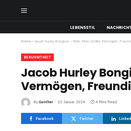
LEBENSSTIL
NACHRICH
Home
»
Jacob Hurley Bongiovi – Wiki, Alter, Größe, Vermögen, Freund
BERUHMTHEIT
Jacob Hurley Bongio
Vermögen, Freundi
By
Gunther
10 Januar 2024
4 Mins Read
Facebook
Twitter
Linke