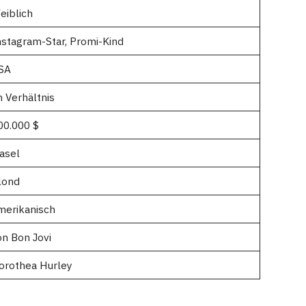
eiblich
nstagram-Star, Promi-Kind
SA
m Verhältnis
00.000 $
asel
lond
merikanisch
on Bon Jovi
orothea Hurley