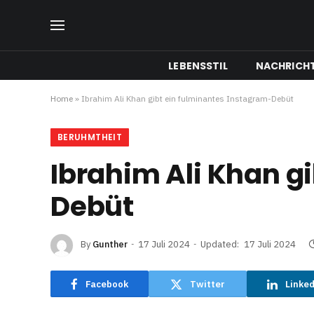
LEBENSSTIL
NACHRICH
Home
»
Ibrahim Ali Khan gibt ein fulminantes Instagram-Debüt
BERUHMTHEIT
Ibrahim Ali Khan g
Debüt
By
Gunther
17 Juli 2024
Updated:
17 Juli 2024
Facebook
Twitter
Linke