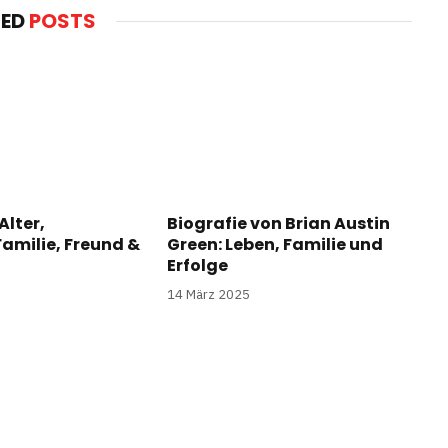
TED
POSTS
Alter,
Biografie von Brian Austin
amilie, Freund &
Green: Leben, Familie und
Erfolge
14 März 2025