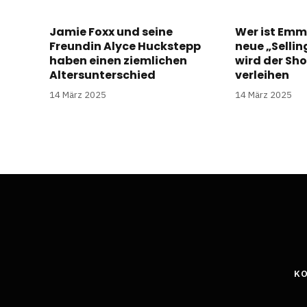
Jamie Foxx und seine
Wer ist Emm
Freundin Alyce Huckstepp
neue „Selli
haben einen ziemlichen
wird der Sh
Altersunterschied
verleihen
14 März 2025
14 März 2025
KO