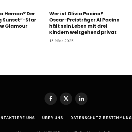
a Hernan? Der
Wer ist Olivia Pacino?
ng Sunset“-Star
Oscar-Preisträger Al Pacino
ow Glamour
hält sein Leben mit drei
Kindern weitgehend privat
13 März 2025
Facebook
X
LinkedIn
(Twitter)
NTAKTIERE UNS
ÜBER UNS
DATENSCHUTZ BESTIMMUNG