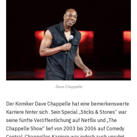
Dave Chappelle
Der Komiker Dave Chappelle hat eine bemerkenswerte
Karriere hinter sich . Sein Special „Sticks & Stones“ war
seine fünfte Veröffentlichung auf Netflix und „The
Chappelle Show“ lief von 2003 bis 2006 auf Comedy
Central. Chappelles Karriere war jedoch auch unruhig.