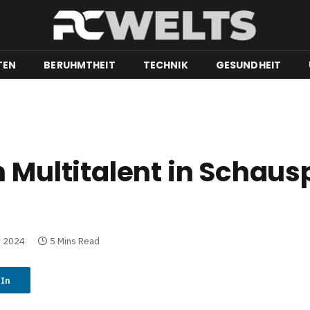
TEN
BERUHMTHEIT
TECHNIK
GESUNDHEIT
 Multitalent in Schaus
r 2024
5 Mins Read
dIn