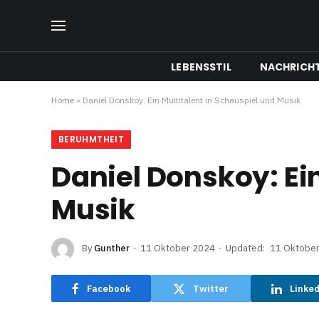
LEBENSSTIL
NACHRICH
Home
»
Daniel Donskoy: Ein Multitalent in Schauspiel und Musik
BERUHMTHEIT
Daniel Donskoy: Ein
Musik
By
Gunther
11 Oktober 2024
Updated:
11 Oktobe
Facebook
Twitter
Linke