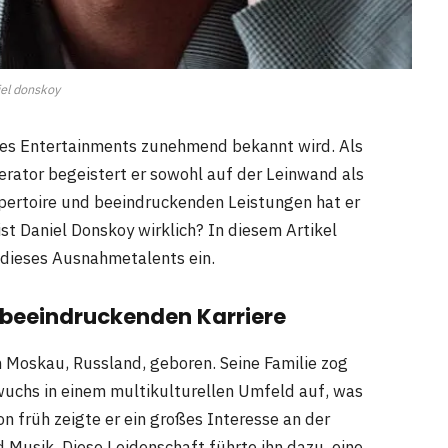
el donskoy
 des Entertainments zunehmend bekannt wird. Als
erator begeistert er sowohl auf der Leinwand als
epertoire und beeindruckenden Leistungen hat er
ist Daniel Donskoy wirklich? In diesem Artikel
e dieses Ausnahmetalents ein.
r beeindruckenden Karriere
Moskau, Russland, geboren. Seine Familie zog
 wuchs in einem multikulturellen Umfeld auf, was
on früh zeigte er ein großes Interesse an der
 Musik. Diese Leidenschaft führte ihn dazu, eine