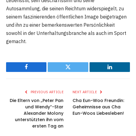
Lebensstil, sein Geschäftssinn und seine
Autosammlung, die seinen Reichtum widerspiegelt, zu
seinem faszinierenden öffentlichen Image beigetragen
und ihn zu einer bemerkenswerten Persönlichkeit
sowohl in der Unterhaltungsbranche als auch im Sport
gemacht.
Facebook
Twitter
LinkedIn
PREVIOUS ARTICLE
NEXT ARTICLE
Die Eltern von „Peter Pan
Cha Eun-Woo Freundin:
und Wendy“-Star
Geheimnisse aus Cha
Alexander Molony
Eun-Woos Liebesleben!
unterstützten ihn vom
ersten Tag an