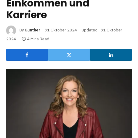
Einkommen und
Karriere
By
Gunther
31 Oktober 2024
Updated:
31 Oktober
2024
4 Mins Read