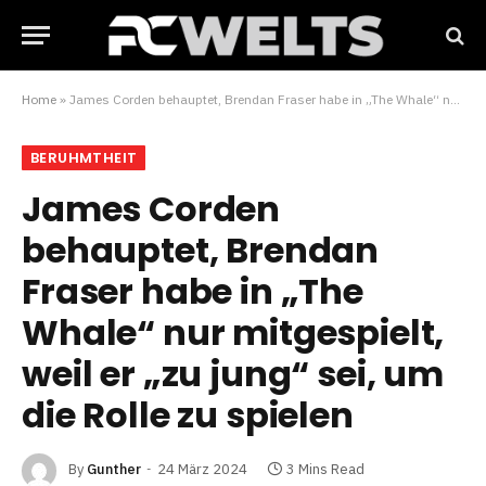
Home
»
James Corden behauptet, Brendan Fraser habe in „The Whale“ nur mitgespielt, weil er „zu jung“ sei, um die Rolle zu spielen
BERUHMTHEIT
James Corden
behauptet, Brendan
Fraser habe in „The
Whale“ nur mitgespielt,
weil er „zu jung“ sei, um
die Rolle zu spielen
By
Gunther
24 März 2024
3 Mins Read