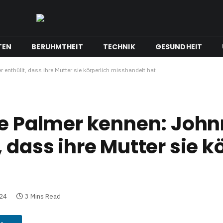
TEN
BERUHMTHEIT
TECHNIK
GESUNDHEIT
enthüllt, dass ihre Mutter sie körperlich misshandelt hat
ue Palmer kennen: Joh
 dass ihre Mutter sie k
024
3 Mins Read