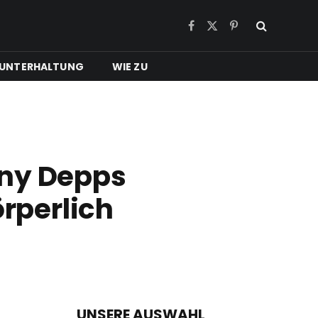
Facebook
X
Pinterest
(Twitter)
UNTERHALTUNG
WIE ZU
nny Depps
örperlich
UNSERE AUSWAHL