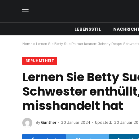
LEBENSSTIL
NACHRICH
Home
»
Lernen Sie Betty Sue Palmer kennen: Johnny Depps Schwester 
BERUHMTHEIT
Lernen Sie Betty S
Schwester enthüllt,
misshandelt hat
By
Gunther
30 Januar 2024
Updated:
30 Januar 2