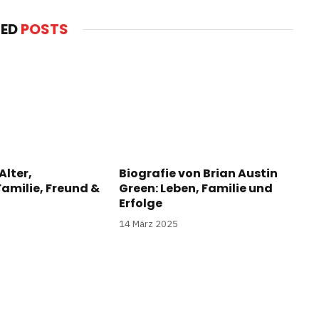
TED
POSTS
Alter,
Biografie von Brian Austin
amilie, Freund &
Green: Leben, Familie und
Erfolge
14 März 2025