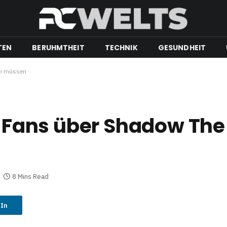
TEN
BERUHMTHEIT
TECHNIK
GESUNDHEIT
en müssen
ie Fans über Shadow T
8 Mins Read
dIn