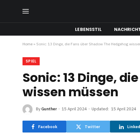
LEBENSSTIL
NACHRICH
Home
»
Sonic: 13 Dinge, die Fans über Shadow The Hedgehog wiss
SPIEL
Sonic: 13 Dinge, d
wissen müssen
By
Gunther
15 April 2024
Updated:
15 April 2024
Facebook
Twitter
Linke