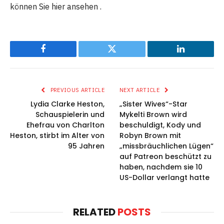
können Sie hier ansehen .
Facebook
Twitter
LinkedIn
PREVIOUS ARTICLE
NEXT ARTICLE
Lydia Clarke Heston,
„Sister Wives“-Star
Schauspielerin und
Mykelti Brown wird
Ehefrau von Charlton
beschuldigt, Kody und
Heston, stirbt im Alter von
Robyn Brown mit
95 Jahren
„missbräuchlichen Lügen“
auf Patreon beschützt zu
haben, nachdem sie 10
US-Dollar verlangt hatte
RELATED
POSTS