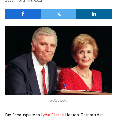
2023
2 Mins Read
lydia clarke
Die Schauspielerin
Lydia Clarke
Heston, Ehefrau des