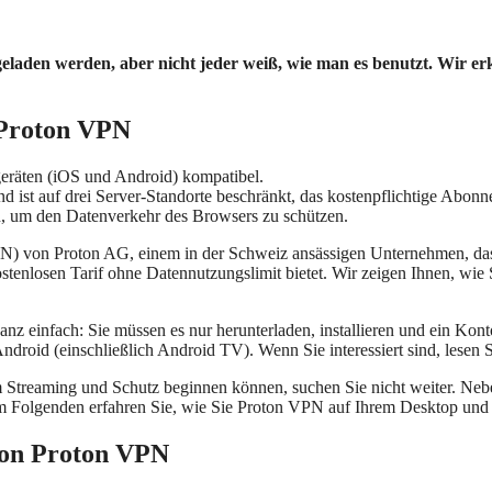
laden werden, aber nicht jeder weiß, wie man es benutzt. Wir erk
 Proton VPN
räten (iOS und Android) kompatibel.
und ist auf drei Server-Standorte beschränkt, das kostenpflichtige Abo
 um den Datenverkehr des Browsers zu schützen.
PN) von Proton AG, einem in der Schweiz ansässigen Unternehmen, das s
tenlosen Tarif ohne Datennutzungslimit bietet. Wir zeigen Ihnen, wie
anz einfach: Sie müssen es nur herunterladen, installieren und ein Kon
droid (einschließlich Android TV). Wenn Sie interessiert sind, lesen 
m Streaming und Schutz beginnen können, suchen Sie nicht weiter. Neb
 Im Folgenden erfahren Sie, wie Sie Proton VPN auf Ihrem Desktop un
von Proton VPN