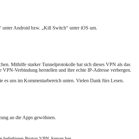
unter Android bzw. „Kill Switch“ unter iOS um.
en. Mithilfe starker Tunnelprotokolle hat sich dieses VPN als das
ne VPN-Verbindung herstellen und ihre echte IP-Adresse verbergen.
Sie es uns im Kommentarbereich unten. Vielen Dank fürs Lesen.
tzung an die Apps gewöhnen.
em beliebigen Proton VPN-Server her.