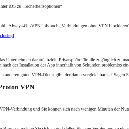
ter iOS zu „Sicherheitsoptionen“ .
ohl „Always-On-VPN“ als auch „Verbindungen ohne VPN blockieren“ 
 loslegt
 Unternehmen darauf abzielt, Privatsphäre für alle zugänglich zu mach
n nach der Installation der App innerhalb von Sekunden problemlos ei
en anderen guten VPN-Dienst gibt, der damit vergleichbar ist? Sagen 
 Proton VPN
ner VPN-Verbindung und Sie können sich nach wenigen Minuten der Nu
n Browser, melden Sie sich an und stellen Sie eine Verbindung zu ein