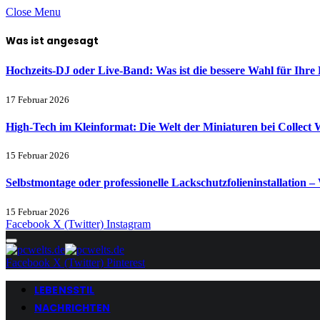
Close Menu
Was ist angesagt
Hochzeits-DJ oder Live-Band: Was ist die bessere Wahl für Ihre 
17 Februar 2026
High-Tech im Kleinformat: Die Welt der Miniaturen bei Collect 
15 Februar 2026
Selbstmontage oder professionelle Lackschutzfolieninstallation – 
15 Februar 2026
Facebook
X (Twitter)
Instagram
Facebook
X (Twitter)
Pinterest
LEBENSSTIL
NACHRICHTEN