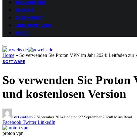
BERUHMTHEIT
TECHNIK
GESUNDHEIT
UNTERHALTUNG
WIE ZU
Home
»
So verwenden Sie Proton VPN im Jahr 2024: Leitfaden zur k
SOFTWARE
So verwenden Sie Proton 
und kostenlosen Version
By
Gunther
27 September 2024
Updated:
27 September 2024
8 Mins Read
Facebook
Twitter
LinkedIn
proton vpn