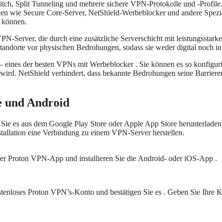
h, Split Tunneling und mehrere sichere VPN-Protokolle und -Profile. 
en wie Secure Core-Server, NetShield-Werbeblocker und andere Spezial
 können.
-Server, die durch eine zusätzliche Serverschicht mit leistungsstarke
andorte vor physischen Bedrohungen, sodass sie weder digital noch in d
 eines der besten VPNs mit Werbeblocker . Sie können es so konfigur
et wird. NetShield verhindert, dass bekannte Bedrohungen seine Barrie
e und Android
 es aus dem Google Play Store oder Apple App Store herunterladen. Gl
nstallation eine Verbindung zu einem VPN-Server herstellen.
er Proton VPN-App und installieren Sie die Android- oder iOS-App .
kostenloses Proton VPN’s-Konto und bestätigen Sie es . Geben Sie Ihre 