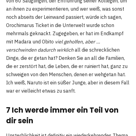
von 60 Säuglingen, der Entführung seiner Kollegen, um
an ihnen zu experimentieren, und wer weiß, was sonst
noch abseits der Leinwand passiert, würde ich sagen,
Orochimarus Ticket in die Unterwelt wurde schon
mehrmals geknackt. Zugegeben, er hat im Endkampf
mit Madara und Obito
viel geholfen, aber …
verschwinden dadurch wirklich
all die schrecklichen
Dinge, die er getan hat? Denken Sie an all die Familien,
die er zerstört hat, die Leben, die er ruiniert hat, ganz zu
schweigen von den Menschen, denen er wehgetan hat.
Ich weiß, Naruto ist ein süßer Junge, aber in diesem Fall
war er vielleicht etwas zu sanft.
7 Ich werde immer ein Teil von
dir sein
Unsterblichkeit ist definitiv ein wiederkehrendes Thema