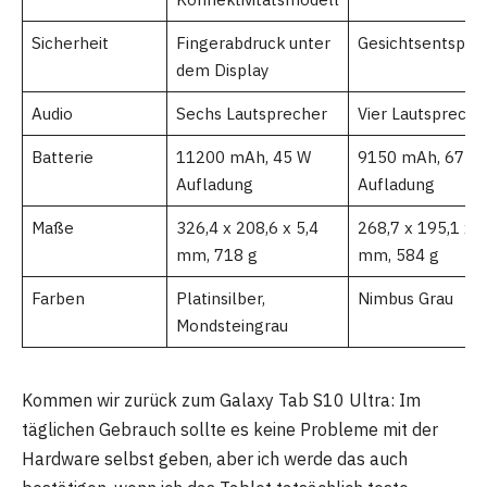
Sicherheit
Fingerabdruck unter
Gesichtsentsper
dem Display
Audio
Sechs Lautsprecher
Vier Lautspreche
Batterie
11200 mAh, 45 W
9150 mAh, 67 W
Aufladung
Aufladung
Maße
326,4 x 208,6 x 5,4
268,7 x 195,1 x 6
mm, 718 g
mm, 584 g
Farben
Platinsilber,
Nimbus Grau
Mondsteingrau
Kommen wir zurück zum Galaxy Tab S10 Ultra: Im
täglichen Gebrauch sollte es keine Probleme mit der
Hardware selbst geben, aber ich werde das auch