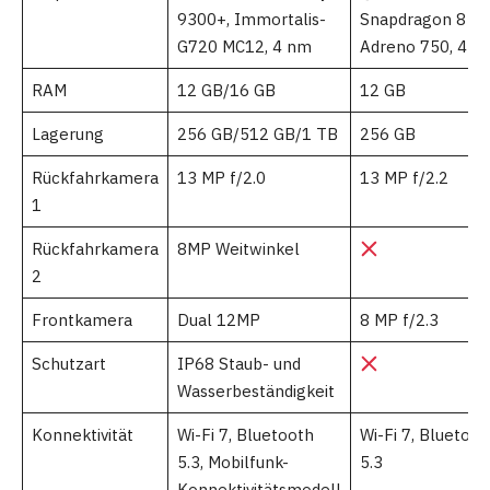
9300+, Immortalis-
Snapdragon 8 Ge
G720 MC12, 4 nm
Adreno 750, 4 n
RAM
12 GB/16 GB
12 GB
Lagerung
256 GB/512 GB/1 TB
256 GB
Rückfahrkamera
13 MP f/2.0
13 MP f/2.2
1
Rückfahrkamera
8MP Weitwinkel
2
Frontkamera
Dual 12MP
8 MP f/2.3
Schutzart
IP68 Staub- und
Wasserbeständigkeit
Konnektivität
Wi-Fi 7, Bluetooth
Wi-Fi 7, Bluetoot
5.3, Mobilfunk-
5.3
Konnektivitätsmodell