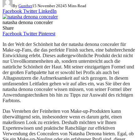
By
Gunther
15 November 2024
5 Mins Read
Facebook
Twitter
LinkedIn
natasha denona concealer
Share
Facebook
Twitter
Pinterest
In der Welt der Schönheit hat der natasha denona concealer für
Make-up-Fans, die das perfekte Finish suchen, eine bahnbrechende
Entwicklung erlebt. Dieses außergewöhnliche Produkt deckt nicht
nur Unvollkommenheiten ab, sondern unterstreicht auch die
natürliche Schönheit der Haut. Mit seiner einzigartigen Formel und
der großen Farbpalette hat er sowohl bei Profis als auch bei
Alltagsnutzern die Aufmerksamkeit auf sich gezogen. In diesem
umfassenden Leitfaden gehen wir auf alles ein, was Sie über den
natasha denona concealer wissen müssen, von seiner Formel über
Anwendungstechniken bis hin zu Tipps zur Auswahl des richtigen
Farbtons.
Das Verstehen der Feinheiten von Make-up-Produkten kann
überwältigend sein, insbesondere wenn es darum geht, einen
makellosen Look zu erzielen. Deshalb möchten wir Ihnen
Expertenwissen und praktische Ratschläge zur effektiven
Verwendung des Concealers von Natasha Denona bieten. Egal, ob
Sie ein Make-up-Neuling oder ein erfahrener Profi sind, dieser