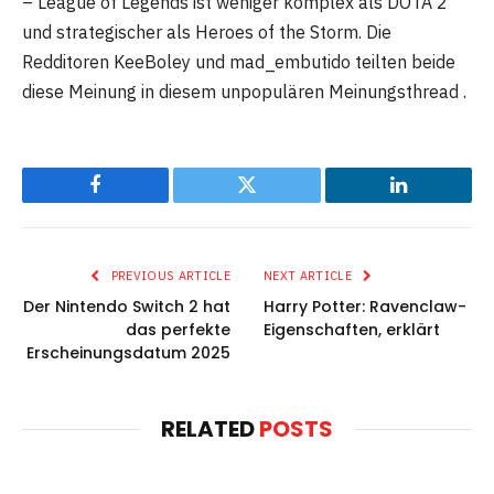
– League of Legends ist weniger komplex als DOTA 2
und strategischer als Heroes of the Storm. Die
Redditoren KeeBoley und mad_embutido teilten beide
diese Meinung in diesem unpopulären Meinungsthread .
Facebook
Twitter
LinkedIn
PREVIOUS ARTICLE
NEXT ARTICLE
Der Nintendo Switch 2 hat
Harry Potter: Ravenclaw-
das perfekte
Eigenschaften, erklärt
Erscheinungsdatum 2025
RELATED
POSTS