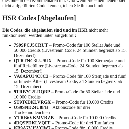
dies bitte in den Kommentaren mit. Und wenn Sie einen neuen oder
nicht aufgeführten Code kennen, teilen Sie ihn auch mit.
HSR Codes [Abgelaufen]
Die Codes, die abgelaufen sind und im HSR
nicht mehr
funktionieren, werden unten aufgeführt
:
7S9SPCJ5CRUT
– Promo-Code für 100 Stellar Jade und
50.000 Credits (Livestream-Code, 24 Stunden begrenzt ab 15.
Dezember!)
QTRTNC3LU9UX
– Promo-Code für 100 Sternenjade und
fünf Reiseführer (Livestream-Code, 24 Stunden begrenzt ab
15. Dezember!)
VA8APU34C8C3
– Promo-Code für 100 Sternjade und fünf
raffinierte Äther (Livestream-Code, 24 Stunden begrenzt ab
15. Dezember)
9TRB7C2LDQBP
– Promo-Code für 50 Stellar Jade und
10.000 Credits
ST9T6DKLVRGX
– Promo-Code für 10.000 Credits
US9SND24U8FB
– Aktionscode für drei
Trockennotleuchten
YTRB6VKMVRZB
– Promo-Code für 10.000 Credits
4BQSPDKLVQFF
– Promo-Code für drei Tarnfarben
KB9A7VJ5VQW7
– Promo-Code für 10.000 Credits