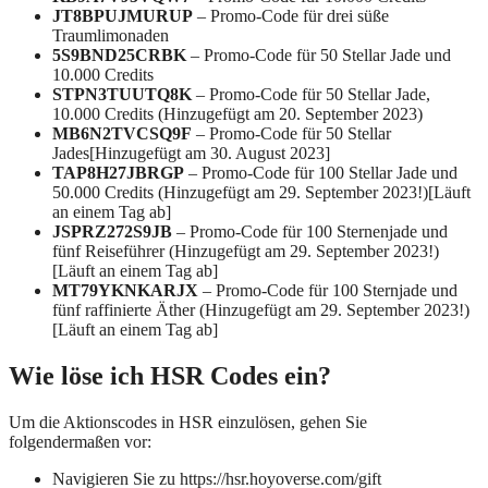
JT8BPUJMURUP
– Promo-Code für drei süße
Traumlimonaden
5S9BND25CRBK
– Promo-Code für 50 Stellar Jade und
10.000 Credits
STPN3TUUTQ8K
– Promo-Code für 50 Stellar Jade,
10.000 Credits (Hinzugefügt am 20. September 2023)
MB6N2TVCSQ9F
– Promo-Code für 50 Stellar
Jades[Hinzugefügt am 30. August 2023]
TAP8H27JBRGP
– Promo-Code für 100 Stellar Jade und
50.000 Credits (Hinzugefügt am 29. September 2023!)[Läuft
an einem Tag ab]
JSPRZ272S9JB
– Promo-Code für 100 Sternenjade und
fünf Reiseführer (Hinzugefügt am 29. September 2023!)
[Läuft an einem Tag ab]
MT79YKNKARJX
– Promo-Code für 100 Sternjade und
fünf raffinierte Äther (Hinzugefügt am 29. September 2023!)
[Läuft an einem Tag ab]
Wie löse ich HSR Codes ein?
Um die Aktionscodes in HSR einzulösen, gehen Sie
folgendermaßen vor:
Navigieren Sie zu https://hsr.hoyoverse.com/gift