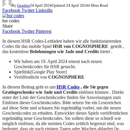
By
Gunther
24 April 2024
Updated:
24 April 2024
4 Mins Read
Facebook
Twitter
LinkedIn
hsr codes
Share
Facebook
Twitter
Pinterest
In diesem HSR Codes-Leitfaden haben wir alle funktionierenden
Codes für das mobile Spiel
HSR von COGNOSPHERE
geteilt ,
das kostenlose
Belohnungen wie Jade und Credits
bietet .
Wir haben am 19. April 2024 erneut nach neuen
Geschenkcodes für HSR gesucht.
Spiellink[Google Play Store]
Veröffentlicht von
COGNOSPHERE
In diesem Beitrag geht es um
HSR Codes
, die Sie gegen
Gratisgeschenke wie Jade und Credits
einlösen können . Direkt
unter der Liste der Geschenkcodes finden Sie Anweisungen zum
Einlösen dieser Geschenkcodes. Bitte setzen Sie ein Lesezeichen
auf diese Seite und schauen Sie regelmäßig vorbei, um die neuen
Geschenkcodes zu erhalten. Entwickler dieses Spiels veröffentlichen
regelmäßig neue Geschenkcodes. Sie sollten diese so schnell wie
möglich einlösen, da die meisten Codes zeitlich begrenzt sind, was
bedeutet, dass sie nach einigen Tagen oder Wochen ablaufen [je