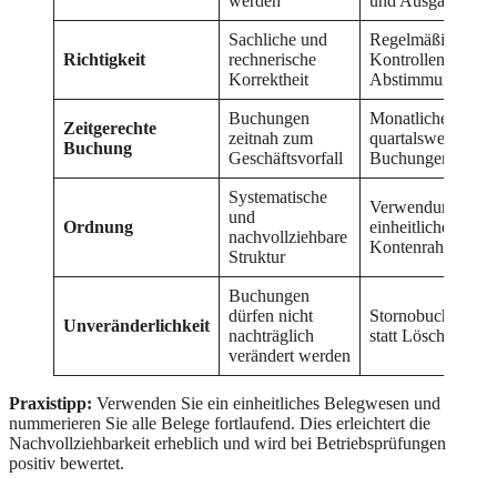
werden
und Ausgaben
Sachliche und
Regelmäßige
Richtigkeit
rechnerische
Kontrollen und
Korrektheit
Abstimmungen
Buchungen
Monatliche oder
Zeitgerechte
zeitnah zum
quartalsweise
Buchung
Geschäftsvorfall
Buchungen
Systematische
Verwendung
und
Ordnung
einheitlicher
nachvollziehbare
Kontenrahmen
Struktur
Buchungen
dürfen nicht
Stornobuchungen
Unveränderlichkeit
nachträglich
statt Löschungen
verändert werden
Praxistipp:
Verwenden Sie ein einheitliches Belegwesen und
nummerieren Sie alle Belege fortlaufend. Dies erleichtert die
Nachvollziehbarkeit erheblich und wird bei Betriebsprüfungen
positiv bewertet.