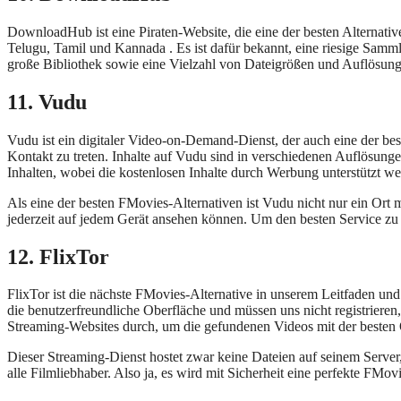
DownloadHub ist eine Piraten-Website, die eine der besten Alternat
Telugu, Tamil und Kannada . Es ist dafür bekannt, eine riesige Samml
große Bibliothek sowie eine Vielzahl von Dateigrößen und Auflösun
11. Vudu
Vudu ist ein digitaler Video-on-Demand-Dienst, der auch eine der b
Kontakt zu treten. Inhalte auf Vudu sind in verschiedenen Auflösun
Inhalten, wobei die kostenlosen Inhalte durch Werbung unterstützt we
Als eine der besten FMovies-Alternativen ist Vudu nicht nur ein Ort 
jederzeit auf jedem Gerät ansehen können. Um den besten Service zu
12. FlixTor
FlixTor ist die nächste FMovies-Alternative in unserem Leitfaden u
die benutzerfreundliche Oberfläche und müssen uns nicht registrieren
Streaming-Websites durch, um die gefundenen Videos mit der besten Q
Dieser Streaming-Dienst hostet zwar keine Dateien auf seinem Server, s
alle Filmliebhaber. Also ja, es wird mit Sicherheit eine perfekte FMovi