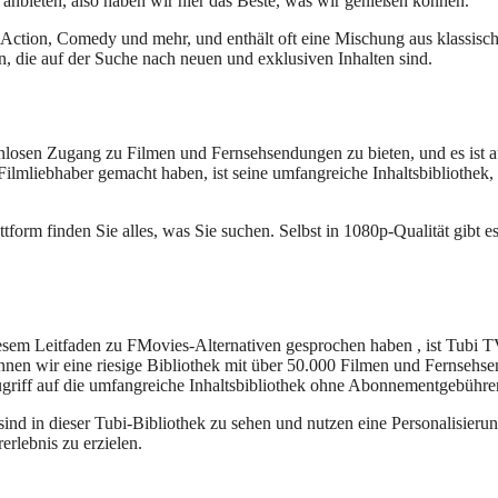
os anbieten, also haben wir hier das Beste, was wir genießen können.
Action, Comedy und mehr, und enthält oft eine Mischung aus klassische
nn, die auf der Suche nach neuen und exklusiven Inhalten sind.
tenlosen Zugang zu Filmen und Fernsehsendungen zu bieten, und es ist
lmliebhaber gemacht haben, ist seine umfangreiche Inhaltsbibliothek, d
ttform finden Sie alles, was Sie suchen. Selbst in 1080p-Qualität gibt e
esem Leitfaden zu FMovies-Alternativen gesprochen haben , ist Tubi T
können wir eine riesige Bibliothek mit über 50.000 Filmen und Fernsehs
ugriff auf die umfangreiche Inhaltsbibliothek ohne Abonnementgebühren
nd in dieser Tubi-Bibliothek zu sehen und nutzen eine Personalisier
rlebnis zu erzielen.