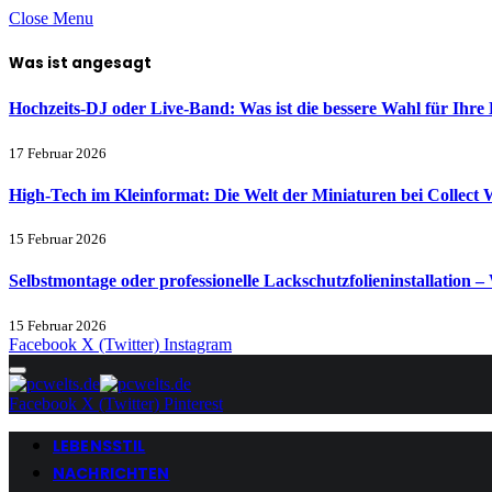
Close Menu
Was ist angesagt
Hochzeits-DJ oder Live-Band: Was ist die bessere Wahl für Ihre 
17 Februar 2026
High-Tech im Kleinformat: Die Welt der Miniaturen bei Collect 
15 Februar 2026
Selbstmontage oder professionelle Lackschutzfolieninstallation – 
15 Februar 2026
Facebook
X (Twitter)
Instagram
Facebook
X (Twitter)
Pinterest
LEBENSSTIL
NACHRICHTEN