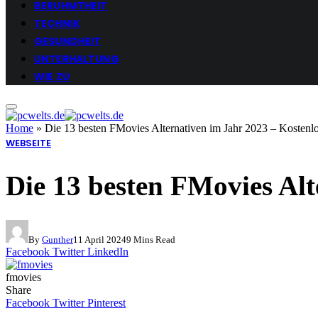
BERUHMTHEIT
TECHNIK
GESUNDHEIT
UNTERHALTUNG
WIE ZU
Home
»
Die 13 besten FMovies Alternativen im Jahr 2023 – Kostenl
WEBSEITE
Die 13 besten FMovies Alt
By
Gunther
11 April 2024
9 Mins Read
Facebook
Twitter
LinkedIn
fmovies
Share
Facebook
Twitter
Pinterest