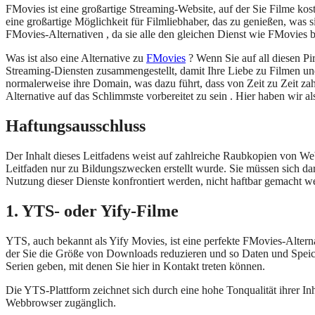
FMovies ist eine großartige Streaming-Website, auf der Sie Filme kos
eine großartige Möglichkeit für Filmliebhaber, das zu genießen, was 
FMovies-Alternativen , da sie alle den gleichen Dienst wie FMovies 
Was ist also eine Alternative zu
FMovies
? Wenn Sie auf all diesen Pi
Streaming-Diensten zusammengestellt, damit Ihre Liebe zu Filmen un
normalerweise ihre Domain, was dazu führt, dass von Zeit zu Zeit zah
Alternative auf das Schlimmste vorbereitet zu sein . Hier haben wir a
Haftungsausschluss
Der Inhalt dieses Leitfadens weist auf zahlreiche Raubkopien von Web
Leitfaden nur zu Bildungszwecken erstellt wurde. Sie müssen sich darü
Nutzung dieser Dienste konfrontiert werden, nicht haftbar gemacht w
1. YTS- oder Yify-Filme
YTS, auch bekannt als Yify Movies, ist eine perfekte FMovies-Altern
der Sie die Größe von Downloads reduzieren und so Daten und Speich
Serien geben, mit denen Sie hier in Kontakt treten können.
Die YTS-Plattform zeichnet sich durch eine hohe Tonqualität ihrer Inh
Webbrowser zugänglich.