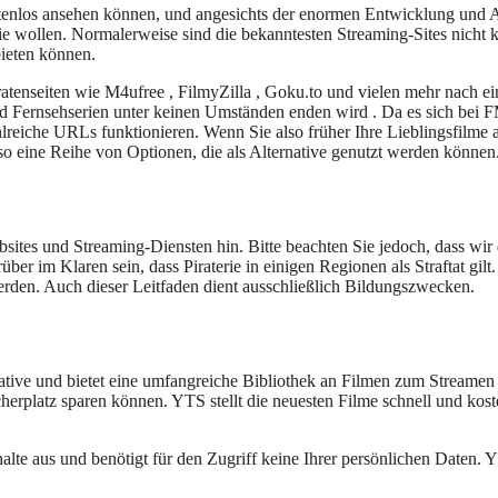
tenlos ansehen können, und angesichts der enormen Entwicklung und Aktu
sie wollen. Normalerweise sind die bekanntesten Streaming-Sites nicht 
bieten können.
ratenseiten wie M4ufree , FilmyZilla , Goku.to und vielen mehr nach ei
d Fernsehserien unter keinen Umständen enden wird . Da es sich bei F
lreiche URLs funktionieren. Wenn Sie also früher Ihre Lieblingsfilme au
lso eine Reihe von Optionen, die als Alternative genutzt werden können
sites und Streaming-Diensten hin. Bitte beachten Sie jedoch, dass wir 
ber im Klaren sein, dass Piraterie in einigen Regionen als Straftat gi
erden. Auch dieser Leitfaden dient ausschließlich Bildungszwecken.
ative und bietet eine umfangreiche Bibliothek an Filmen zum Streamen 
erplatz sparen können. YTS stellt die neuesten Filme schnell und kos
alte aus und benötigt für den Zugriff keine Ihrer persönlichen Daten. Y