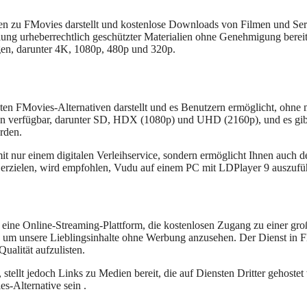
iven zu FMovies darstellt und kostenlose Downloads von Filmen und Se
ung urheberrechtlich geschützter Materialien ohne Genehmigung bereitz
gen, darunter 4K, 1080p, 480p und 320p.
esten FMovies-Alternativen darstellt und es Benutzern ermöglicht, o
gen verfügbar, darunter SD, HDX (1080p) und UHD (2160p), und es gibt
rden.
mit nur einem digitalen Verleihservice, sondern ermöglicht Ihnen auch d
 erzielen, wird empfohlen, Vudu auf einem PC mit LDPlayer 9 auszufü
nd eine Online-Streaming-Plattform, die kostenlosen Zugang zu einer 
, um unsere Lieblingsinhalte ohne Werbung anzusehen. Der Dienst in Fli
ualität aufzulisten.
tellt jedoch Links zu Medien bereit, die auf Diensten Dritter gehostet 
es-Alternative sein .