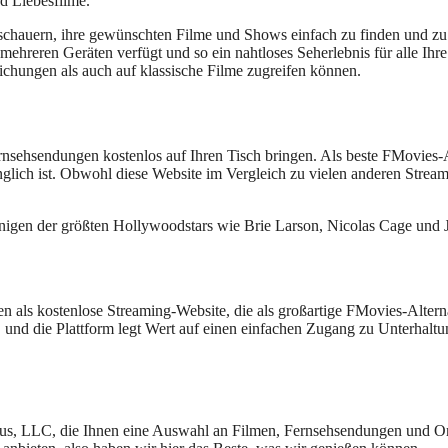
d Liebesfilme.
Zuschauern, ihre gewünschten Filme und Shows einfach zu finden und zu 
hreren Geräten verfügt und so ein nahtloses Seherlebnis für alle Ihre
ichungen als auch auf klassische Filme zugreifen können.
nsehsendungen kostenlos auf Ihren Tisch bringen. Als beste FMovies-Alt
nglich ist. Obwohl diese Website im Vergleich zu vielen anderen Strea
inigen der größten Hollywoodstars wie Brie Larson, Nicolas Cage und
s kostenlose Streaming-Website, die als großartige FMovies-Alternativ
en, und die Plattform legt Wert auf einen einfachen Zugang zu Unterhalt
lus, LLC, die Ihnen eine Auswahl an Filmen, Fernsehsendungen und Ori