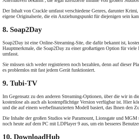
Alternativen bekannt , die legal lizenzierte Inhalte von großen Studi
Der Inhalt von Crackle umfasst verschiedene Genres, darunter Krimi, 
eigene Originalserie, die ein Anziehungspunkt für diejenigen sein ka
8. Soap2Day
Soap2Day ist eine Online-Streaming-Site, die dafür bekannt ist, kos
Hauptmerkmale, die Soap2Day zu einer großartigen Option für viele Fi
umfasst.
Sie müssen sich weder registrieren noch bezahlen, denn auf dieser Pla
es problemlos mit fast jedem Gerät funktioniert.
9. Tubi-TV
Im Gegensatz zu den anderen Streaming-Optionen, über die wir in di
kostenlose als auch als kostenpflichtige Version verfügbar ist. Hier 
und die auf einem werbefinanzierten Modell basiert, das Ihnen den Z
Die Inhalte der großen Studios wie Paramount, Lionsgate und MGM si
noch heute auf dem PC mit LDPlayer 9 aus, um ein besseres Benutzere
10. DownloadHub