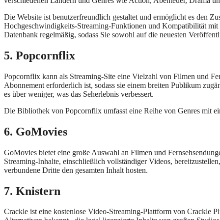
verschiedenen Ländern und Genres wie Action, Abenteuer, Drama un
Die Website ist benutzerfreundlich gestaltet und ermöglicht es den 
Hochgeschwindigkeits-Streaming-Funktionen und Kompatibilität mit me
Datenbank regelmäßig, sodass Sie sowohl auf die neuesten Veröffentl
5. Popcornflix
Popcornflix kann als Streaming-Site eine Vielzahl von Filmen und Fer
Abonnement erforderlich ist, sodass sie einem breiten Publikum zugä
es über weniger, was das Seherlebnis verbessert.
Die Bibliothek von Popcornflix umfasst eine Reihe von Genres mit e
6. GoMovies
GoMovies bietet eine große Auswahl an Filmen und Fernsehsendungen al
Streaming-Inhalte, einschließlich vollständiger Videos, bereitzustell
verbundene Dritte den gesamten Inhalt hosten.
7. Knistern
Crackle ist eine kostenlose Video-Streaming-Plattform von Crackle P