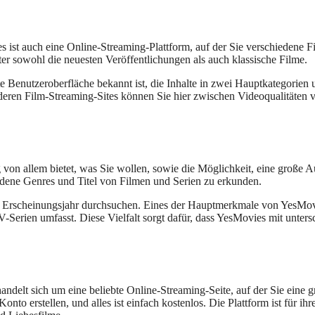
 es ist auch eine Online-Streaming-Plattform, auf der Sie verschieden
er sowohl die neuesten Veröffentlichungen als auch klassische Filme.
enutzeroberfläche bekannt ist, die Inhalte in zwei Hauptkategorien unt
deren Film-Streaming-Sites können Sie hier zwischen Videoqualitäten v
 von allem bietet, was Sie wollen, sowie die Möglichkeit, eine große
iedene Genres und Titel von Filmen und Serien zu erkunden.
r Erscheinungsjahr durchsuchen. Eines der Hauptmerkmale von YesMovie
V-Serien umfasst. Diese Vielfalt sorgt dafür, dass YesMovies mit unte
handelt sich um eine beliebte Online-Streaming-Seite, auf der Sie ein
to erstellen, und alles ist einfach kostenlos. Die Plattform ist für ih