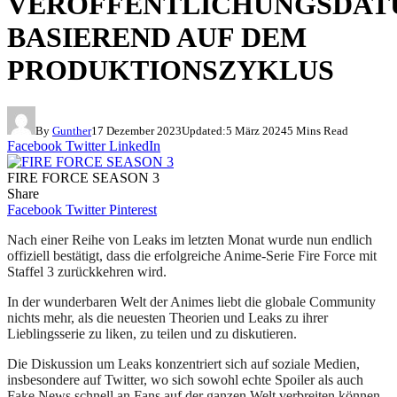
VERÖFFENTLICHUNGSDA
BASIEREND AUF DEM
PRODUKTIONSZYKLUS
By
Gunther
17 Dezember 2023
Updated:
5 März 2024
5 Mins Read
Facebook
Twitter
LinkedIn
FIRE FORCE SEASON 3
Share
Facebook
Twitter
Pinterest
Nach einer Reihe von Leaks im letzten Monat wurde nun endlich
offiziell bestätigt, dass die erfolgreiche Anime-Serie Fire Force mit
Staffel 3 zurückkehren wird.
In der wunderbaren Welt der Animes liebt die globale Community
nichts mehr, als die neuesten Theorien und Leaks zu ihrer
Lieblingsserie zu liken, zu teilen und zu diskutieren.
Die Diskussion um Leaks konzentriert sich auf soziale Medien,
insbesondere auf Twitter, wo sich sowohl echte Spoiler als auch
Fake News schnell an Fans auf der ganzen Welt verbreiten können.