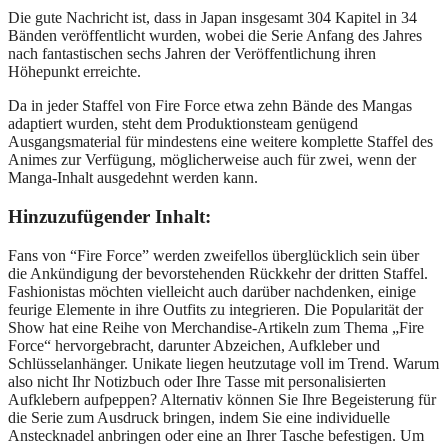
Die gute Nachricht ist, dass in Japan insgesamt 304 Kapitel in 34
Bänden veröffentlicht wurden, wobei die Serie Anfang des Jahres
nach fantastischen sechs Jahren der Veröffentlichung ihren
Höhepunkt erreichte.
Da in jeder Staffel von Fire Force etwa zehn Bände des Mangas
adaptiert wurden, steht dem Produktionsteam genügend
Ausgangsmaterial für mindestens eine weitere komplette Staffel des
Animes zur Verfügung, möglicherweise auch für zwei, wenn der
Manga-Inhalt ausgedehnt werden kann.
Hinzuzufügender Inhalt:
Fans von “Fire Force” werden zweifellos überglücklich sein über
die Ankündigung der bevorstehenden Rückkehr der dritten Staffel.
Fashionistas möchten vielleicht auch darüber nachdenken, einige
feurige Elemente in ihre Outfits zu integrieren. Die Popularität der
Show hat eine Reihe von Merchandise-Artikeln zum Thema „Fire
Force“ hervorgebracht, darunter Abzeichen, Aufkleber und
Schlüsselanhänger. Unikate liegen heutzutage voll im Trend. Warum
also nicht Ihr Notizbuch oder Ihre Tasse mit personalisierten
Aufklebern aufpeppen? Alternativ können Sie Ihre Begeisterung für
die Serie zum Ausdruck bringen, indem Sie eine individuelle
Anstecknadel anbringen oder eine an Ihrer Tasche befestigen. Um