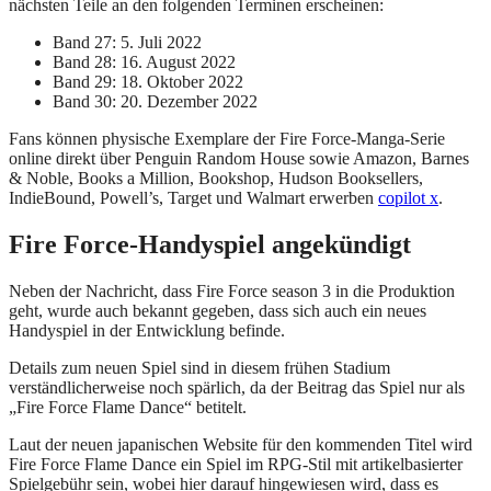
nächsten Teile an den folgenden Terminen erscheinen:
Band 27: 5. Juli 2022
Band 28: 16. August 2022
Band 29: 18. Oktober 2022
Band 30: 20. Dezember 2022
Fans können physische Exemplare der Fire Force-Manga-Serie
online direkt über Penguin Random House sowie Amazon, Barnes
& Noble, Books a Million, Bookshop, Hudson Booksellers,
IndieBound, Powell’s, Target und Walmart erwerben
copilot x
.
Fire Force-Handyspiel angekündigt
Neben der Nachricht, dass Fire Force season 3 in die Produktion
geht, wurde auch bekannt gegeben, dass sich auch ein neues
Handyspiel in der Entwicklung befinde.
Details zum neuen Spiel sind in diesem frühen Stadium
verständlicherweise noch spärlich, da der Beitrag das Spiel nur als
„Fire Force Flame Dance“ betitelt.
Laut der neuen japanischen Website für den kommenden Titel wird
Fire Force Flame Dance ein Spiel im RPG-Stil mit artikelbasierter
Spielgebühr sein, wobei hier darauf hingewiesen wird, dass es