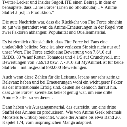
Twitter-Lecker und Insider SugoiLITE einen Beitrag, in dem er
behauptete, dass „‚Fire Force‘ (Enen no Shouboutai) TV Anime
Staffel 3 [ist] in Produktion.“
Die gute Nachricht war, dass die Rückkehr von Fire Force ohnehin
so gut wie garantiert war, da Anime-Erneuerungen in der Regel von
zwei Faktoren abhängen; Popularität und Quellenmaterial.
Es ist ziemlich offensichtlich, dass Fire Force bei Fans eine
unglaublich beliebte Serie ist, aber verlassen Sie sich nicht nur auf
unser Wort. Fire Force erzielt eine Bewertung von 7,6/10 auf
IMDB, 83 % auf Rotten Tomatoes und 4,1/5 auf Crunchyroll, mit
Bewertungen von 7,69/10 bzw. 7,78/10 auf MyAnimeList für beide
Staffeln – mit insgesamt 890.000 Bewertungen.
Auch wenn diese Zahlen für die Leistung Japans nur sehr geringe
Relevanz haben und bei Erneuerungen wohl ein wichtigerer Faktor
als der internationale Erfolg sind, deuten sie dennoch darauf hin,
dass „Fire Force“ zweifellos beliebt genug war, um eine dritte
Anime-Staffel zu verdienen.
Dann haben wir Ausgangsmaterial, das ausreicht, um eine dritte
Staffel des Animes zu produzieren. Wie von Anime Geek (ehemals
Monsters & Critics) berichtet, wurde der Anime bis etwa Band 20,
Kapitel 174, vom ursprünglichen Manga adaptiert.