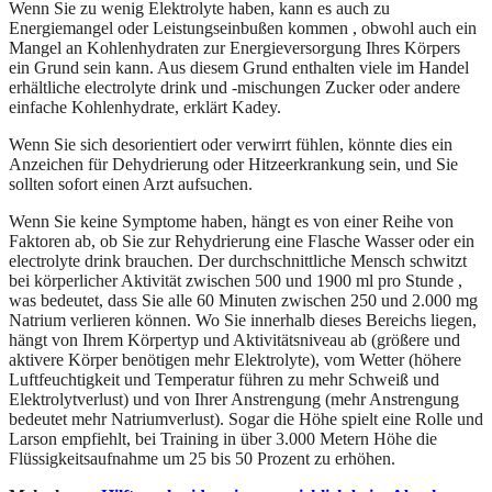
Wenn Sie zu wenig Elektrolyte haben, kann es auch zu
Energiemangel oder Leistungseinbußen kommen , obwohl auch ein
Mangel an Kohlenhydraten zur Energieversorgung Ihres Körpers
ein Grund sein kann. Aus diesem Grund enthalten viele im Handel
erhältliche electrolyte drink und -mischungen Zucker oder andere
einfache Kohlenhydrate, erklärt Kadey.
Wenn Sie sich desorientiert oder verwirrt fühlen, könnte dies ein
Anzeichen für Dehydrierung oder Hitzeerkrankung sein, und Sie
sollten sofort einen Arzt aufsuchen.
Wenn Sie keine Symptome haben, hängt es von einer Reihe von
Faktoren ab, ob Sie zur Rehydrierung eine Flasche Wasser oder ein
electrolyte drink brauchen. Der durchschnittliche Mensch schwitzt
bei körperlicher Aktivität zwischen 500 und 1900 ml pro Stunde ,
was bedeutet, dass Sie alle 60 Minuten zwischen 250 und 2.000 mg
Natrium verlieren können. Wo Sie innerhalb dieses Bereichs liegen,
hängt von Ihrem Körpertyp und Aktivitätsniveau ab (größere und
aktivere Körper benötigen mehr Elektrolyte), vom Wetter (höhere
Luftfeuchtigkeit und Temperatur führen zu mehr Schweiß und
Elektrolytverlust) und von Ihrer Anstrengung (mehr Anstrengung
bedeutet mehr Natriumverlust). Sogar die Höhe spielt eine Rolle und
Larson empfiehlt, bei Training in über 3.000 Metern Höhe die
Flüssigkeitsaufnahme um 25 bis 50 Prozent zu erhöhen.