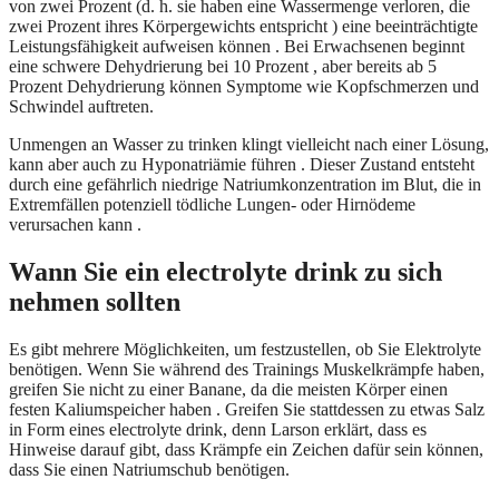
von zwei Prozent (d. h. sie haben eine Wassermenge verloren, die
zwei Prozent ihres Körpergewichts entspricht ) eine beeinträchtigte
Leistungsfähigkeit aufweisen können . Bei Erwachsenen beginnt
eine schwere Dehydrierung bei 10 Prozent , aber bereits ab 5
Prozent Dehydrierung können Symptome wie Kopfschmerzen und
Schwindel auftreten.
Unmengen an Wasser zu trinken klingt vielleicht nach einer Lösung,
kann aber auch zu Hyponatriämie führen . Dieser Zustand entsteht
durch eine gefährlich niedrige Natriumkonzentration im Blut, die in
Extremfällen potenziell tödliche Lungen- oder Hirnödeme
verursachen kann .
Wann Sie ein
electrolyte drink
zu sich
nehmen sollten
Es gibt mehrere Möglichkeiten, um festzustellen, ob Sie Elektrolyte
benötigen. Wenn Sie während des Trainings Muskelkrämpfe haben,
greifen Sie nicht zu einer Banane, da die meisten Körper einen
festen Kaliumspeicher haben . Greifen Sie stattdessen zu etwas Salz
in Form eines electrolyte drink, denn Larson erklärt, dass es
Hinweise darauf gibt, dass Krämpfe ein Zeichen dafür sein können,
dass Sie einen Natriumschub benötigen.