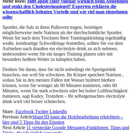
Mehr lesen:
Hilft apple cider vinegar wirklich beim Abnehmen
und senkt den Cholesterinspiegel? Experten erklären die
wissenschaftlich belegten Vorteile und wie viel man einnehmen
sollte
Sportler, die Salz in ihren Pullovern tragen, benötigen
möglicherweise mehr Natrium als der durchschnittliche Sportler.
Wenn Sie nach dem Trocknen Ihrer Trainingskleidung regelmäßig
weiße, kreideartige Schweißringe feststellen, sollten Sie vor dem
Aufstehen nach draußen ein electrolyte drink zu sich nehmen,
insbesondere wenn Sie ein langes Training planen oder mit
besonders heißem Wetter zu kämpfen haben.
Denken Sie daran, dass Sie nicht unbedingt ein Sportgetränk
brauchen, nur weil Sie schwitzen. Ihr Körper speichert Natrium ,
sodass Sie in den meisten Fällen mit Wasser hydriert bleiben
können, wenn Sie weniger als 90 Minuten trainieren, oder 60
Minuten, wenn Sie stark schwitzen oder bei hoher Luftfeuchtigkeit
trainieren, sagt Kadey. Trotzdem – Ihr selbstgemachtes electrolyte
drink wird viel besser schmecken.
Share.
Facebook
Twitter
LinkedIn
Previous Article
Shapr3D kann die Holzbearbeitung erleichtern –
hier sind 5 Tipps für den Einstieg
Next Article
11 versteckte Google Messages-Funktionen, Tipps und
Tricks, die ich täglich verwende